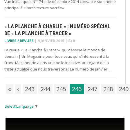
Vue Initiatiques N°174 » de décembre 2014 consacre son thème
principal à «L’architecture sacrée».
« LA PLANCHE À CHARLIE » : NUMÉRO SPÉCIAL
DE « LA PLANCHE À TRACER »
LIVRES / REVUES
|
9 JANVIER 2015
|
0
La revue « La Planche à Tracer« qui dessine le monde de
demain | Un Magazine pour tous ceux qui s’intéressent à la
Franc-Maçonnerie a pris une belle initiative au regard de la
triste actualité que nous traversons : Le numéro de janvier…
«
‹
243
244
245
246
247
248
249
Select Language
▼