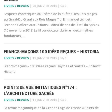
LIVRES / REVUES
|
20 JANVIER 2015
|
0
"Aspects ésotériques du Thème de la quête : Des Rois Mages
au Graal/Du Graal aux Rois Mages " d' Emmanuel Licht et
Fernand Cafiero aux Editions E-dite/Editions de l'Oeil du Sphinx
(10 novembre 2013) Le fil conducteur du livre : deux mythes
fondateurs,…
FRANCS-MAÇONS 100 IDÉES REÇUES – HISTORIA
LIVRES / REVUES
|
19 JANVIER 2015
|
0
Francs-maçons – 100 idées reçues : mythes et réalités – Collectif
Historia
POINTS DE VUE INITIATIQUES N°174 :
L’ARCHITECTURE SACRÉE
LIVRES / REVUES
|
17 JANVIER 2015
|
0
La revue maçonnique de la Grande Loge de France « Points de