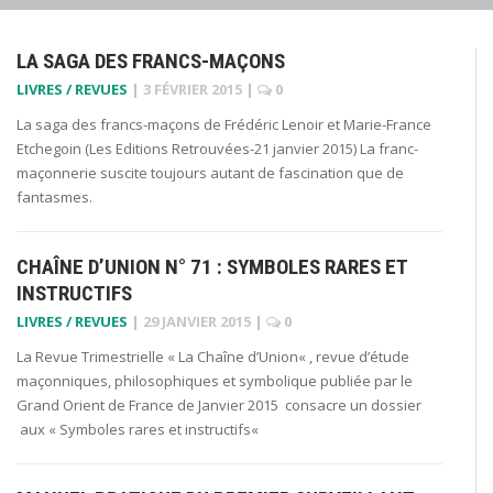
LA SAGA DES FRANCS-MAÇONS
LIVRES / REVUES
|
3 FÉVRIER 2015
|
0
La saga des francs-maçons de Frédéric Lenoir et Marie-France
Etchegoin (Les Editions Retrouvées-21 janvier 2015) La franc-
maçonnerie suscite toujours autant de fascination que de
fantasmes.
CHAÎNE D’UNION N° 71 : SYMBOLES RARES ET
INSTRUCTIFS
LIVRES / REVUES
|
29 JANVIER 2015
|
0
La Revue Trimestrielle « La Chaîne d’Union« , revue d’étude
maçonniques, philosophiques et symbolique publiée par le
Grand Orient de France de Janvier 2015 consacre un dossier
aux « Symboles rares et instructifs«