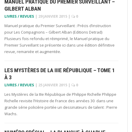
MANUEL PRATIQUE DU PREMIER SURVEILLANT –
GILBERT ALBAN
LIVRES / REVUES
|
29 JANVIER 2015
|
0
Manuel pratique du Premier Surveillant : Précis d’instruction
pour Les Compagnons – Gilbert Alban (Editions Detrad)
Plusieurs fois refondu et réimprimé, le Manuel pratique du
Premier Surveillant se présente ici dans une édition définitive
revue, remaniée et augmentée.
LES MYSTÈRES DE LA IIIE RÉPUBLIQUE – TOME 1
À 3
LIVRES / REVUES
|
25 JANVIER 2015
|
0
Les Mystères de la IIIe République de Philippe Richelle Philippe
Richelle revisite l’Histoire de France des années 30 dans une
grande série policière portée un dessinateurs de talent : Pierre
Wachs.