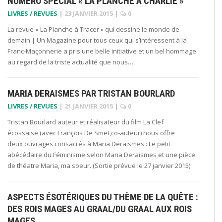
NUMÉRO SPÉCIAL « LA PLANCHE À CHARLIE »
LIVRES / REVUES
|
23 JANVIER 2015
|
0
La revue « La Planche à Tracer » qui dessine le monde de
demain | Un Magazine pour tous ceux qui s’intéressent à la
Franc-Maçonnerie a pris une belle initiative et un bel hommage
au regard de la triste actualité que nous…
MARIA DERAISMES PAR TRISTAN BOURLARD
LIVRES / REVUES
|
21 JANVIER 2015
|
0
Tristan Bourlard auteur et réalisateur du film La Clef
écossaise (avec François De Smet,co-auteur) nous offre
deux ouvrages consacrés à Maria Deraismes : Le petit
abécédaire du Féminisme selon Maria Deraismes et une pièce
de théatre Maria, ma soeur. (Sortie prévue le 27 janvier 2015)
ASPECTS ÉSOTÉRIQUES DU THÈME DE LA QUÊTE :
DES ROIS MAGES AU GRAAL/DU GRAAL AUX ROIS
MAGES