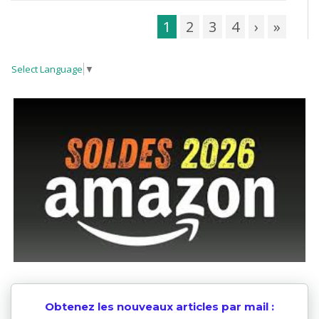
1
2
3
4
›
»
Select Language
▼
Obtenez les nouveaux articles par mail :