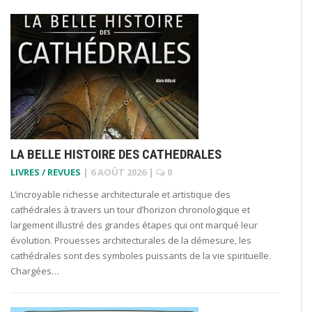
LA BELLE HISTOIRE DES CATHEDRALES
LIVRES / REVUES
|
6 AOÛT 2026
|
0
L’incroyable richesse architecturale et artistique des
cathédrales à travers un tour d’horizon chronologique et
largement illustré des grandes étapes qui ont marqué leur
évolution. Prouesses architecturales de la démesure, les
cathédrales sont des symboles puissants de la vie spirituelle.
Chargées…