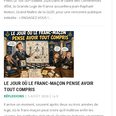
PARIS LE 1ER SEPTEMBRE 2026 Dans le cadre des Conférences
d’Été, la Grande Loge de France accueillera Jean-Raphaël
Notton, Grand Maître de la GLDF, pour une rencontre publique
intitulée : « ENGAGEZ-VOUS !…
LE JOUR OÙ LE FRANC-MAÇON PENSE AVOIR
TOUT COMPRIS
RÉFLEXIONS
|
5 AOÛT 2026
|
0
Il arrive un moment, souvent après deux ou trois années de
loge, où le franc-maçon peut croire qu’il maîtrise enfin les
usages, les symboles et le rituel. Quelques lectures, un premier