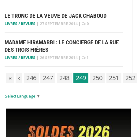
LE TRONC DE LA VEUVE DE JACK CHABOUD
LIVRES / REVUES
|
27 SEPTEMBRE 2014
|
0
MADAME HIRAMABBI : LE CONCIERGE DE LA RUE
DES TROIS FRÈRES
LIVRES / REVUES
|
26 SEPTEMBRE 2014
|
1
«
‹
246
247
248
249
250
251
252
Select Language
▼