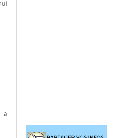
qui
 la