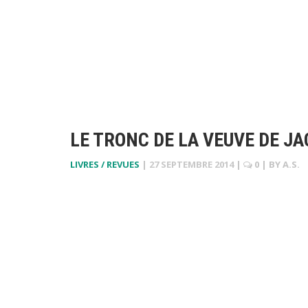
LE TRONC DE LA VEUVE DE J
LIVRES / REVUES
|
27 SEPTEMBRE 2014
|
0
| BY
A.S.