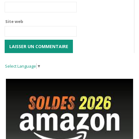
Site web
Select Language
▼