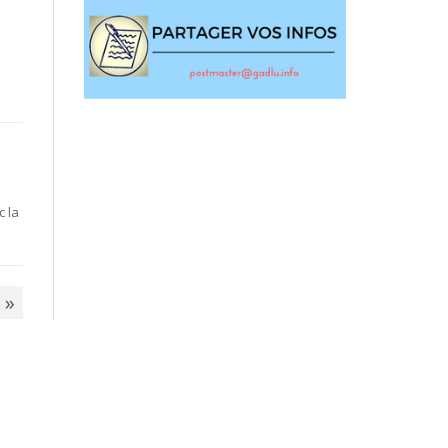
c la
»