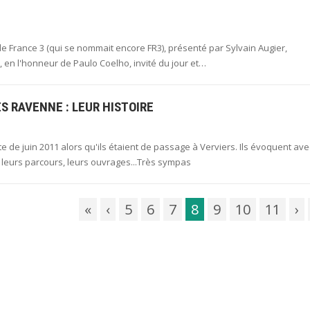
e France 3 (qui se nommait encore FR3), présenté par Sylvain Augier,
, en l'honneur de Paulo Coelho, invité du jour et…
S RAVENNE : LEUR HISTOIRE
e de juin 2011 alors qu'ils étaient de passage à Verviers. Ils évoquent ave
e, leurs parcours, leurs ouvrages...Très sympas
«
‹
5
6
7
8
9
10
11
›