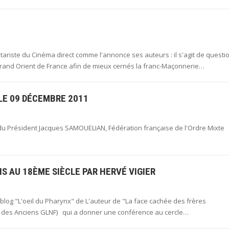
tariste du Cinéma direct comme l'annonce ses auteurs : il s'agit de questi
Grand Orient de France afin de mieux cernés la franc-Maçonnerie…
 LE 09 DÉCEMBRE 2011
rs du Président Jacques SAMOUELIAN, Fédération française de l'Ordre Mixte
S AU 18ÈME SIÈCLE PAR HERVÉ VIGIER
 blog "L'oeil du Pharynx" de L'auteur de "La face cachée des frères
Blog des Anciens GLNF) qui a donner une conférence au cercle…