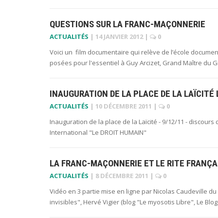
QUESTIONS SUR LA FRANC-MAÇONNERIE
ACTUALITÉS
|
14 JANVIER 2012
|
0
Voici un film documentaire qui relève de l’école documen
posées pour l'essentiel à Guy Arcizet, Grand Maître du 
INAUGURATION DE LA PLACE DE LA LAÏCITÉ
ACTUALITÉS
|
10 DÉCEMBRE 2011
|
0
Inauguration de la place de la Laïcité - 9/12/11 - discou
International "Le DROIT HUMAIN"
LA FRANC-MAÇONNERIE ET LE RITE FRANÇAI
ACTUALITÉS
|
8 DÉCEMBRE 2011
|
0
Vidéo en 3 partie mise en ligne par Nicolas Caudeville du
invisibles", Hervé Vigier (blog "Le myosotis Libre", Le 