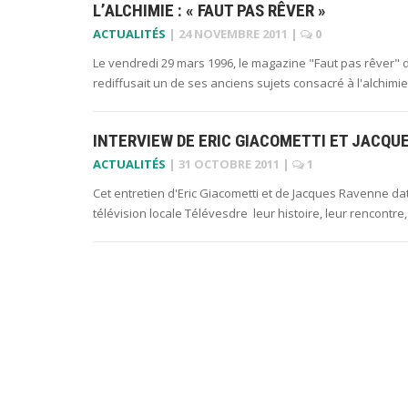
L’ALCHIMIE : « FAUT PAS RÊVER »
ACTUALITÉS
|
24 NOVEMBRE 2011
|
0
Le vendredi 29 mars 1996, le magazine "Faut pas rêver" d
rediffusait un de ses anciens sujets consacré à l'alchimie
INTERVIEW DE ERIC GIACOMETTI ET JACQUE
ACTUALITÉS
|
31 OCTOBRE 2011
|
1
Cet entretien d'Eric Giacometti et de Jacques Ravenne dat
télévision locale Télévesdre leur histoire, leur rencontr