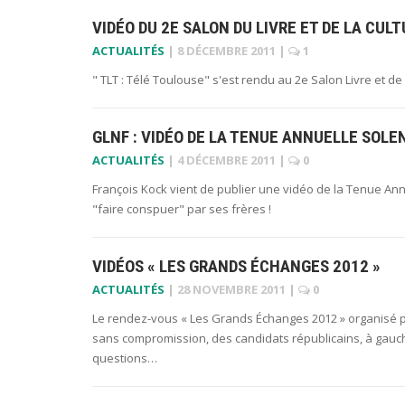
VIDÉO DU 2E SALON DU LIVRE ET DE LA CU
ACTUALITÉS
|
8 DÉCEMBRE 2011
|
1
" TLT : Télé Toulouse" s'est rendu au 2e Salon Livre et de
GLNF : VIDÉO DE LA TENUE ANNUELLE SOLE
ACTUALITÉS
|
4 DÉCEMBRE 2011
|
0
François Kock vient de publier une vidéo de la Tenue Ann
"faire conspuer" par ses frères !
VIDÉOS « LES GRANDS ÉCHANGES 2012 »
ACTUALITÉS
|
28 NOVEMBRE 2011
|
0
Le rendez-vous « Les Grands Échanges 2012 » organisé par
sans compromission, des candidats républicains, à gauch
questions…