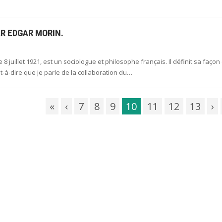
AR EDGAR MORIN.
 juillet 1921, est un sociologue et philosophe français. Il définit sa façon
t-à-dire que je parle de la collaboration du…
«
‹
7
8
9
10
11
12
13
›