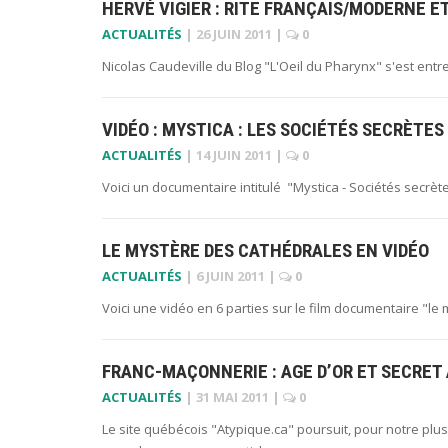
HERVÉ VIGIER : RITE FRANÇAIS/MODERNE 
ACTUALITÉS
|
26 JUIN 2011
|
0
Nicolas Caudeville du Blog "L'Oeil du Pharynx" s'est entre
VIDÉO : MYSTICA : LES SOCIÉTÉS SECRÈTES
ACTUALITÉS
|
14 JUIN 2011
|
0
Voici un documentaire intitulé "Mystica - Sociétés secrèt
LE MYSTÈRE DES CATHÉDRALES EN VIDÉO
ACTUALITÉS
|
6 JUIN 2011
|
0
Voici une vidéo en 6 parties sur le film documentaire "le
FRANC-MAÇONNERIE : AGE D’OR ET SECRET
ACTUALITÉS
|
31 MAI 2011
|
0
Le site québécois "Atypique.ca" poursuit, pour notre pl