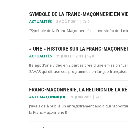
SYMBOLE DE LA FRANC-MAÇONNERIE EN VI
ACTUALITÉS
|
8 AOÛT 2011
|
0
"Symbole de la Franc-Maçonnerie" est une vidéo de 1 minu
« UNE » HISTOIRE SUR LA FRANC-MAÇONNE
ACTUALITÉS
|
21 JUILLET 2011
|
0
Il s'agit d'une vidéo en 2 parties tirée d'une émission "La 
SAHAR qui diffuse ses programmes en langue française. S
FRANC-MAÇONNERIE, LA RELIGION DE LA RÉ
ANTI-MAÇONNIQUE
|
26 JUIN 2011
|
0
J'avais déjà publié un enregistrement audio qui rapportait
la Franc Maçonnerie !)