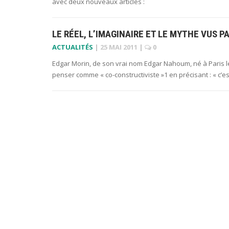
avec deux nouveaux articles :
LE RÉEL, L’IMAGINAIRE ET LE MYTHE VUS P
ACTUALITÉS
|
25 MAI 2011
|
0
Edgar Morin, de son vrai nom Edgar Nahoum, né à Paris le 8
penser comme « co-constructiviste »1 en précisant : « c’es