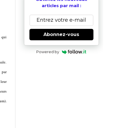
articles par mail :
Abonnez-vous
 qui
Powered by
ale.
 par
 leur
eurs
ium).