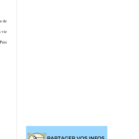
re de
a vie
 Paix