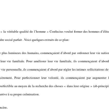
 la véritable qualité de l’homme » Confucius voulut former des hommes d’élite
dre social parfait . Voici quelques extraits de ce plan:
 le plus lumineux des humains, commençaient d’abord par ordonner leur vie nation
leur vie familiale. Pour améliorer leur vie familiale, ils commençaient d’abord
r vie personnelle, ils commençaient d’abord par régler les intimes sollicitations de
incèrement. Pour perfectionner leur volonté, ils commençaient par augmenter l
 perfectible au moyen de la recherche des choses « dans leur origine » (ab-princip
arrive à sa propre culmination.
ncère.