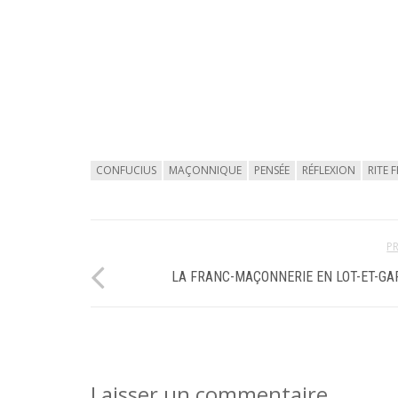
CONFUCIUS
MAÇONNIQUE
PENSÉE
RÉFLEXION
RITE 
P
LA FRANC-MAÇONNERIE EN LOT-ET-G
Laisser un commentaire