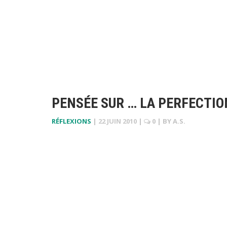
PENSÉE SUR … LA PERFECTIO
RÉFLEXIONS
|
22 JUIN 2010
|
0
| BY
A.S.