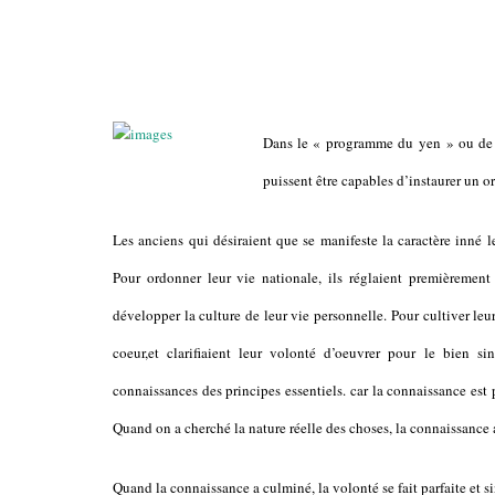
Dans le « programme du yen » ou de «
puissent être capables d’instaurer un or
Les anciens qui désiraient que se manifeste la caractère inné
Pour ordonner leur vie nationale, ils réglaient premièrement 
développer la culture de leur vie personnelle.
Pour cultiver leu
coeur,et clarifiaient leur volonté d’oeuvrer pour le bien s
connaissances des principes essentiels. car la connaissance est
Quand on a cherché la nature réelle des choses, la connaissance 
Quand la connaissance a culminé, la volonté se fait parfaite et si