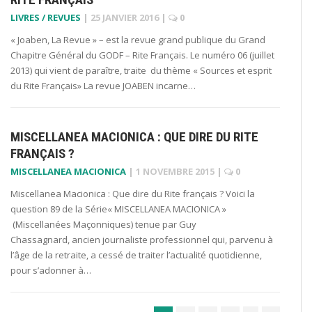
LIVRES / REVUES
|
25 JANVIER 2016
|
0
« Joaben, La Revue » – est la revue grand publique du Grand
Chapitre Général du GODF – Rite Français. Le numéro 06 (juillet
2013) qui vient de paraître, traite du thème « Sources et esprit
du Rite Français» La revue JOABEN incarne…
MISCELLANEA MACIONICA : QUE DIRE DU RITE
FRANÇAIS ?
MISCELLANEA MACIONICA
|
1 NOVEMBRE 2015
|
0
Miscellanea Macionica : Que dire du Rite français ? Voici la
question 89 de la Série« MISCELLANEA MACIONICA »
(Miscellanées Maçonniques) tenue par Guy
Chassagnard, ancien journaliste professionnel qui, parvenu à
l’âge de la retraite, a cessé de traiter l’actualité quotidienne,
pour s’adonner à…