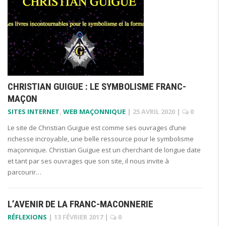
CHRISTIAN GUIGUE : LE SYMBOLISME FRANC-
MAÇON
SITES INTERNET
,
WEB MAÇONNIQUE
|
25 AVRIL 2020
|
0
Le site de Christian Guigue est comme ses ouvrages d’une
richesse incroyable, une belle ressource pour le symbolisme
maçonnique. Christian Guigue est un cherchant de longue date
et tant par ses ouvrages que son site, il nous invite à
parcourir…
L’AVENIR DE LA FRANC-MACONNERIE
RÉFLEXIONS
|
13 FÉVRIER 2017
|
0