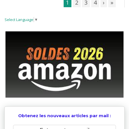
1
2
3
4
›
»
Select Language
▼
Obtenez les nouveaux articles par mail :