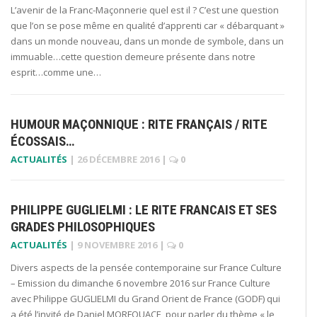
L’avenir de la Franc-Maçonnerie quel est il ? C’est une question
que l’on se pose même en qualité d’apprenti car « débarquant »
dans un monde nouveau, dans un monde de symbole, dans un
immuable…cette question demeure présente dans notre
esprit…comme une…
HUMOUR MAÇONNIQUE : RITE FRANÇAIS / RITE
ÉCOSSAIS…
ACTUALITÉS
|
26 DÉCEMBRE 2016
|
0
PHILIPPE GUGLIELMI : LE RITE FRANCAIS ET SES
GRADES PHILOSOPHIQUES
ACTUALITÉS
|
9 NOVEMBRE 2016
|
0
Divers aspects de la pensée contemporaine sur France Culture
– Emission du dimanche 6 novembre 2016 sur France Culture
avec Philippe GUGLIELMI du Grand Orient de France (GODF) qui
a été l’invité de Daniel MORFOUACE pour parler du thème « le