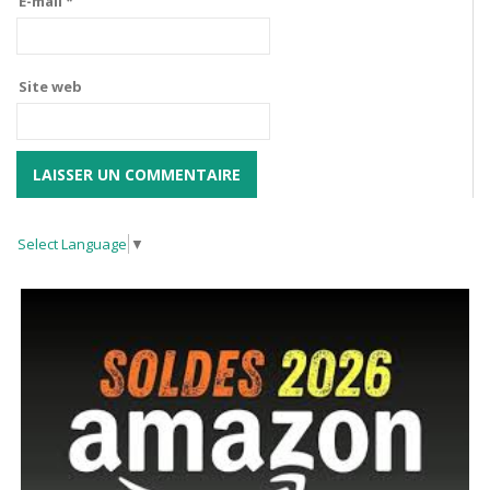
E-mail
*
Site web
Select Language
▼