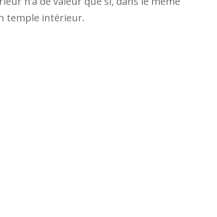
érieur n’a de valeur que si, dans le même
 temple intérieur.