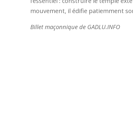
l’essentiel : construire le temple ext
mouvement, il édifie patiemment son
Billet maçonnique de GADLU.INFO