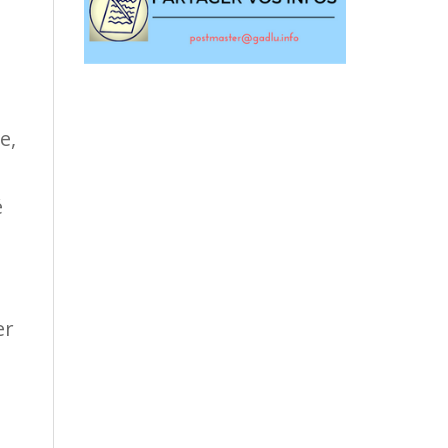
e,
é
er