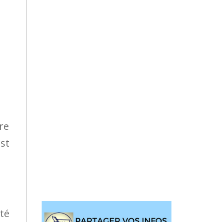
re
est
ité