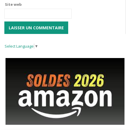
Site web
Select Language
▼