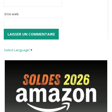
Site web
Select Language
▼