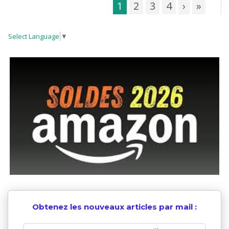
1
2
3
4
›
»
Select Language
▼
Obtenez les nouveaux articles par mail :