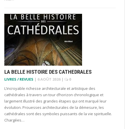
LA BELLE HISTOIRE DES CATHEDRALES
LIVRES / REVUES
|
6 AOÛT 2026
|
0
L’incroyable richesse architecturale et artistique des
cathédrales à travers un tour d’horizon chronologique et
largement illustré des grandes étapes qui ont marqué leur
évolution. Prouesses architecturales de la démesure, les
cathédrales sont des symboles puissants de la vie spirituelle.
Chargées…