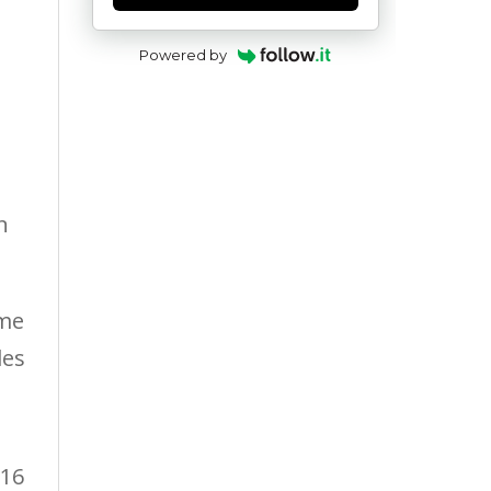
Powered by
n
mme
les
 16