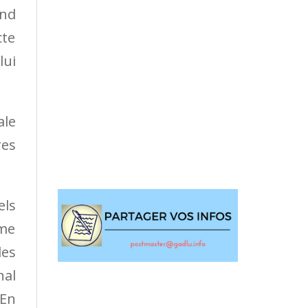
and
cte
lui
ale
res
els
sme
les
nal
 En