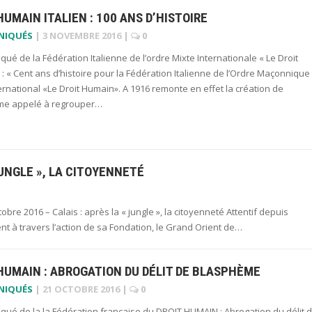
HUMAIN ITALIEN : 100 ANS D’HISTOIRE
NIQUÉS
|
3 NOVEMBRE 2016
|
0
é de la Fédération Italienne de l’ordre Mixte Internationale « Le Droit
: « Cent ans d’histoire pour la Fédération Italienne de l’Ordre Maçonnique
ernational «Le Droit Humain». A 1916 remonte en effet la création de
sme appelé à regrouper…
JUNGLE », LA CITOYENNETÉ
e 2016 – Calais : après la « jungle », la citoyenneté Attentif depuis
nt à travers l’action de sa Fondation, le Grand Orient de…
HUMAIN : ABROGATION DU DÉLIT DE BLASPHÈME
NIQUÉS
|
21 OCTOBRE 2016
|
0
ué de la la Fédération française du DROIT HUMAIN : Abrogation du délit 