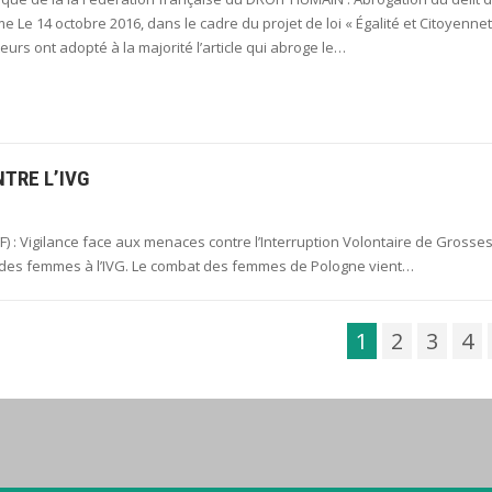
 Le 14 octobre 2016, dans le cadre du projet de loi « Égalité et Citoyennet
eurs ont adopté à la majorité l’article qui abroge le…
TRE L’IVG
: Vigilance face aux menaces contre l’Interruption Volontaire de Grosse
its des femmes à l’IVG. Le combat des femmes de Pologne vient…
1
2
3
4