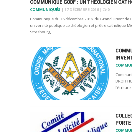
COMMUNIQUÉ GODF : UN THÉOLOGIEN CATHO
COMMUNIQUÉS
|
17 DÉCEMBRE 2016
|
0
Communiqué du 16 décembre 2016 du Grand Orient de Fra
université publique Le théologien et prêtre catholique M
Strasbourg,…
COMMUN
INVEN
COMMU
Communiq
DROIT HUM
l’écritur
COLLEC
PORTE 
COMMU