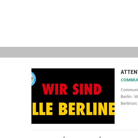
ATTENT
COMMU
Communiq
Berlin : 
Berlinois