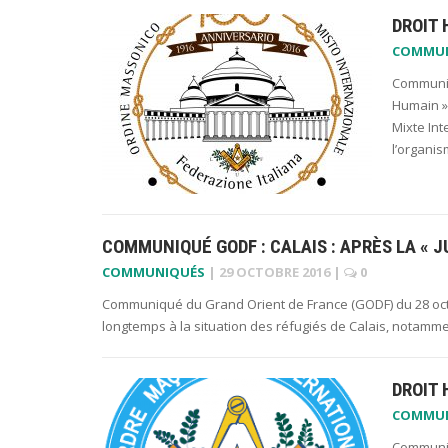
DROIT 
COMMU
Communiqu
Humain » 
Mixte Int
l’organi
COMMUNIQUÉ GODF : CALAIS : APRÈS LA « 
COMMUNIQUÉS
|
29 OCTOBRE 2016
|
0
Communiqué du Grand Orient de France (GODF) du 28 octobr
longtemps à la situation des réfugiés de Calais, notamme
DROIT 
COMMU
Communiq