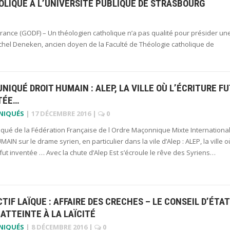
LIQUE A L’UNIVERSITÉ PUBLIQUE DE STRASBOURG
nce (GODF) – Un théologien catholique n’a pas qualité pour présider un
ichel Deneken, ancien doyen de la Faculté de Théologie catholique de
IQUÉ DROIT HUMAIN : ALEP, LA VILLE OÙ L’ÉCRITURE FU
TÉE…
NIQUÉS
|
17 DÉCEMBRE 2016
|
0
ué de la Fédération Française de l Ordre Maçonnique Mixte International
AIN sur le drame syrien, en particulier dans la vile d’Alep : ALEP, la ville o
e fut inventée … Avec la chute d’Alep Est s’écroule le rêve des Syriens…
TIF LAÏQUE : AFFAIRE DES CRECHES – LE CONSEIL D’ÉTAT
ATTEINTE À LA LAÏCITÉ
NIQUÉS
|
8 DÉCEMBRE 2016
|
0