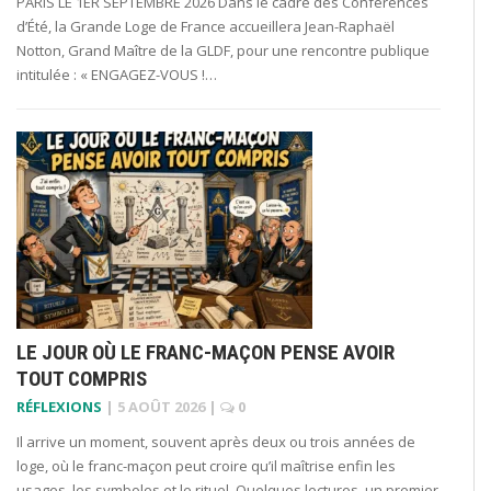
PARIS LE 1ER SEPTEMBRE 2026 Dans le cadre des Conférences
d’Été, la Grande Loge de France accueillera Jean-Raphaël
Notton, Grand Maître de la GLDF, pour une rencontre publique
intitulée : « ENGAGEZ-VOUS !…
LE JOUR OÙ LE FRANC-MAÇON PENSE AVOIR
TOUT COMPRIS
RÉFLEXIONS
|
5 AOÛT 2026
|
0
Il arrive un moment, souvent après deux ou trois années de
loge, où le franc-maçon peut croire qu’il maîtrise enfin les
usages, les symboles et le rituel. Quelques lectures, un premier