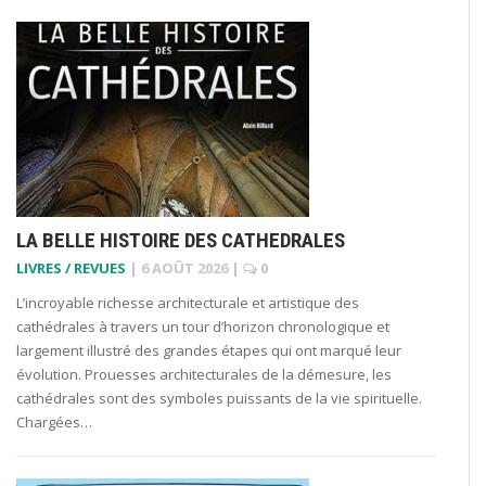
LA BELLE HISTOIRE DES CATHEDRALES
LIVRES / REVUES
|
6 AOÛT 2026
|
0
L’incroyable richesse architecturale et artistique des
cathédrales à travers un tour d’horizon chronologique et
largement illustré des grandes étapes qui ont marqué leur
évolution. Prouesses architecturales de la démesure, les
cathédrales sont des symboles puissants de la vie spirituelle.
Chargées…