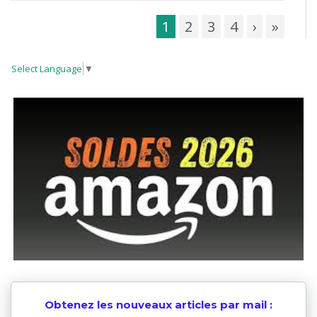
1
2
3
4
›
»
Select Language
▼
Obtenez les nouveaux articles par mail :