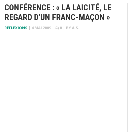
CONFÉRENCE : « LA LAICITÉ, LE
REGARD D’UN FRANC-MAÇON »
RÉFLEXIONS
|
4 MAI 2009
|
0
| BY
A.S.