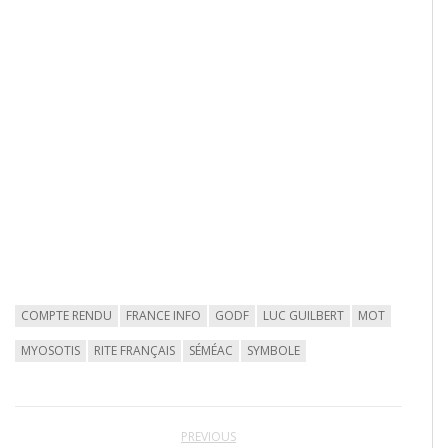
COMPTE RENDU
FRANCE INFO
GODF
LUC GUILBERT
MOT
MYOSOTIS
RITE FRANÇAIS
SÉMÉAC
SYMBOLE
PREVIOUS