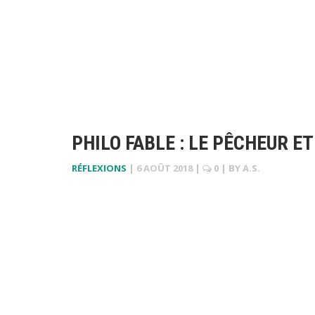
PHILO FABLE : LE PÊCHEUR E
RÉFLEXIONS
|
6 AOÛT 2018
|
0
| BY
A.S.