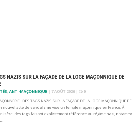
GS NAZIS SUR LA FAÇADE DE LA LOGE MAÇONNIQUE DE
E
TÉS
,
ANTI-MAÇONNIQUE
|
7 AOÛT 2026
|
0
ÇONNERIE : DES TAGS NAZIS SUR LA FAÇADE DE LA LOGE MAÇONNIQUE DE
n nouvel acte de vandalisme vise un temple maçonnique en France. À
n Isère, des tags faisant explicitement référence au régime nazi, notamm
x…