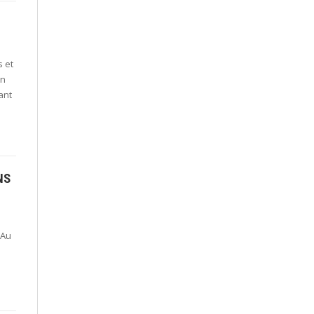
s et
on
ant
NS
 Au