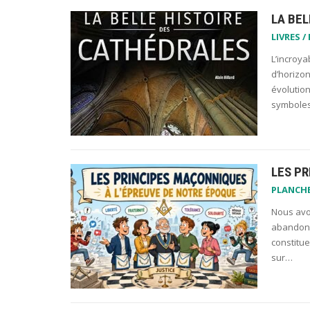
LA BEL
LIVRES /
L’incroya
d’horizon
évolution
symboles 
LES P
PLANCH
Nous avo
abandonne
constitue
sur…