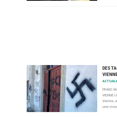
DES TA
VIENN
ACTUALI
FRANC-MA
VIENNE U
Vienne, e
une croi