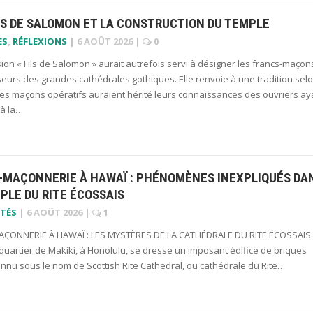
LS DE SALOMON ET LA CONSTRUCTION DU TEMPLE
ES
,
RÉFLEXIONS
|
6 AOÛT 2026
|
0
ion « Fils de Salomon » aurait autrefois servi à désigner les francs-maçon
seurs des grandes cathédrales gothiques. Elle renvoie à une tradition sel
les maçons opératifs auraient hérité leurs connaissances des ouvriers ay
 à la…
-MAÇONNERIE À HAWAÏ : PHÉNOMÈNES INEXPLIQUÉS DA
PLE DU RITE ÉCOSSAIS
TÉS
|
6 AOÛT 2026
|
1
ÇONNERIE À HAWAÏ : LES MYSTÈRES DE LA CATHÉDRALE DU RITE ÉCOSSAIS
uartier de Makiki, à Honolulu, se dresse un imposant édifice de briques
onnu sous le nom de Scottish Rite Cathedral, ou cathédrale du Rite…