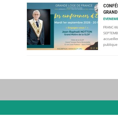
CONFÉ
GRAND 
EVENEM
FRANC-MA
SEPTEMBR
accueill
publique