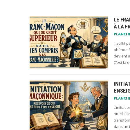
LE FRA
À LA 
PLANCH
Il suffit
phénomène
devient a
C’est là
INITIA
ENSEI
PLANCH
L’initiat
rituel. E
transform
dans un 