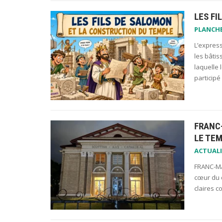
LES FI
PLANCH
L’express
les bâtis
laquelle 
participé
FRANC
LE TEM
ACTUALI
FRANC-MA
cœur du q
claires c