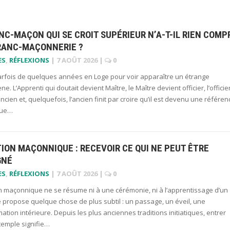
NC-MAÇON QUI SE CROIT SUPÉRIEUR N’A-T-IL RIEN COMP
FRANC-MAÇONNERIE ?
ES
,
RÉFLEXIONS
|
7 AOÛT 2026
|
0
 parfois de quelques années en Loge pour voir apparaître un étrange
. L’Apprenti qui doutait devient Maître, le Maître devient officier, l’officie
ncien et, quelquefois, l’ancien finit par croire qu’il est devenu une référen
 que…
TION MAÇONNIQUE : RECEVOIR CE QUI NE PEUT ÊTRE
GNÉ
ES
,
RÉFLEXIONS
|
7 AOÛT 2026
|
0
ion maçonnique ne se résume ni à une cérémonie, ni à l’apprentissage d’un
lle propose quelque chose de plus subtil : un passage, un éveil, une
ation intérieure. Depuis les plus anciennes traditions initiatiques, entrer
temple signifie…