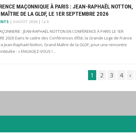
RENCE MAÇONNIQUE À PARIS : JEAN-RAPHAËL NOTTON,
MAÎTRE DE LA GLDF, LE 1ER SEPTEMBRE 2026
ENTS
|
6 AOÛT 2026
|
0
ÇONNERIE : JEAN-RAPHAËL NOTTON EN CONFÉRENCE À PARIS LE 1ER
E 2026 Dans le cadre des Conférences d’Été, la Grande Loge de France
era Jean-Raphaël Notton, Grand Maître de la GLDF, pour une rencontre
 intitulée : « ENGAGEZ-VOUS !…
1
2
3
4
›