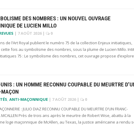
MBOLISME DES NOMBRES : UN NOUVEL OUVRAGE
NIQUE DE LUCIEN MILLO
 REVUES
|
7 AOÛT 2026
|
0
ons de l’Art Royal publient le numéro 75 de la collection Enjeux initiatiques,
cette fois au symbolisme des nombres, sous la plume de Lucien Millo. Inti
nitiatiques 75 : Le symbolisme des nombres, cet ouvrage propose d’explor
-UNIS : UN HOMME RECONNU COUPABLE DU MEURTRE D’U
-MAÇON
TÉS
,
ANTI-MAÇONNIQUE
|
7 AOÛT 2026
|
0
ÇONNERIE : JULIO DIAZ RECONNU COUPABLE DU MEURTRE D’UN FRANC-
MCALLEN Près de trois ans après le meurtre de Robert Wise, abattu à la
une loge maçonnique de McAllen, au Texas, la justice américaine a rendu 