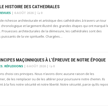
LE HISTOIRE DES CATHEDRALES
 REVUES
|
6 AOÛT 2026
|
0
ble richesse architecturale et artistique des cathédrales à travers un tour
 chronologique et largement illustré des grandes étapes qui ont marqué l
. Prouesses architecturales de la démesure, les cathédrales sont des
puissants de la vie spirituelle. Chargées…
RINCIPES MAÇONNIQUES À L’ÉPREUVE DE NOTRE ÉPOQUE
ES
,
RÉFLEXIONS
|
6 AOÛT 2026
|
0
ns choisi ces principes. Nous n’avons donc aucune raison de les
r, de les remplacer ou de les altérer pour poursuivre notre chemin. Ils
nt à la fois notre sécurité et notre liberté. Notre sécurité, parce qu’ils repo