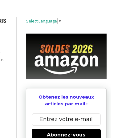
RIS
Select Language
▼
r
ce.
Obtenez les nouveaux
articles par mail :
Abonnez-vous