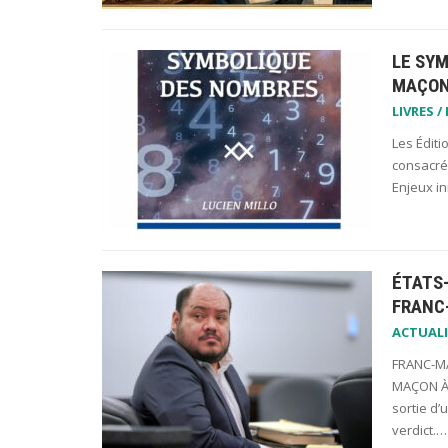
LE SY
MAÇON
LIVRES /
Les Éditi
consacré 
Enjeux i
ÉTATS
FRANC
ACTUALI
FRANC-MA
MAÇON À 
sortie d’
verdict.…