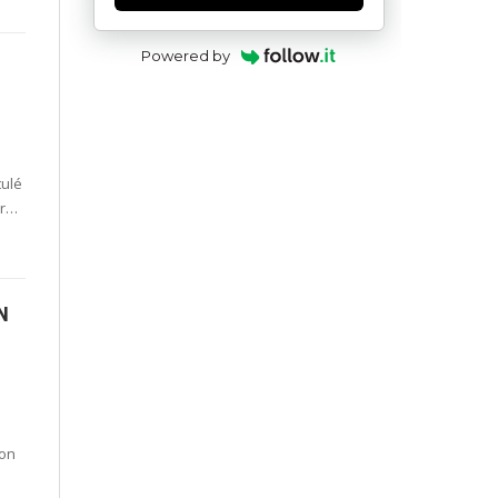
Powered by
tulé
er…
N
son