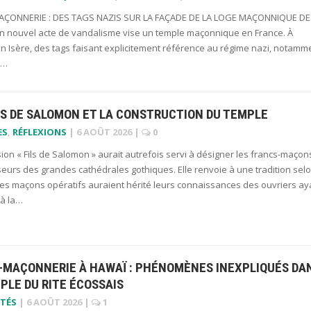
ÇONNERIE : DES TAGS NAZIS SUR LA FAÇADE DE LA LOGE MAÇONNIQUE DE
n nouvel acte de vandalisme vise un temple maçonnique en France. À
n Isère, des tags faisant explicitement référence au régime nazi, notamm
x…
LS DE SALOMON ET LA CONSTRUCTION DU TEMPLE
ES
,
RÉFLEXIONS
|
6 AOÛT 2026
|
0
ion « Fils de Salomon » aurait autrefois servi à désigner les francs-maçon
seurs des grandes cathédrales gothiques. Elle renvoie à une tradition sel
les maçons opératifs auraient hérité leurs connaissances des ouvriers ay
 à la…
-MAÇONNERIE À HAWAÏ : PHÉNOMÈNES INEXPLIQUÉS DA
PLE DU RITE ÉCOSSAIS
TÉS
|
6 AOÛT 2026
|
1