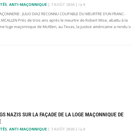
TÉS
,
ANTI-MAÇONNIQUE
|
7 AOÛT 2026
|
0
ÇONNERIE : JULIO DIAZ RECONNU COUPABLE DU MEURTRE D’UN FRANC-
MCALLEN Près de trois ans après le meurtre de Robert Wise, abattu à la
une loge maçonnique de McAllen, au Texas, la justice américaine a rendu 
GS NAZIS SUR LA FAÇADE DE LA LOGE MAÇONNIQUE DE
E
TÉS
,
ANTI-MAÇONNIQUE
|
7 AOÛT 2026
|
0