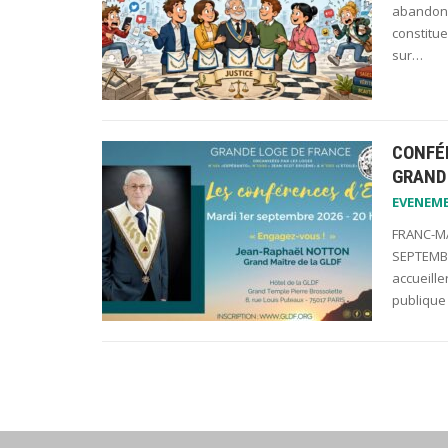
abandonne
constitue
sur…
CONFÉ
GRAND 
EVENEM
FRANC-MA
SEPTEMBR
accueill
publique