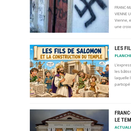
FRANC-MA
VIENNE U
Vienne, e
une croi
LES FI
PLANCH
L’express
les bâtis
laquelle 
participé
FRANC
LE TEM
ACTUALI