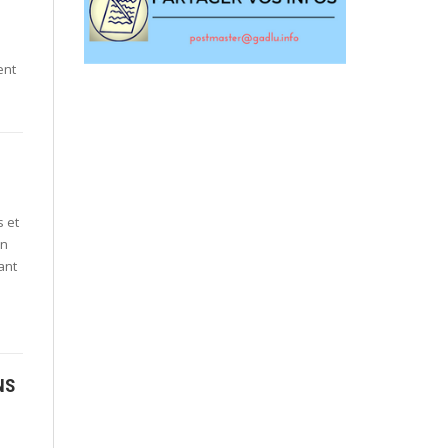
ent
s et
on
ant
NS