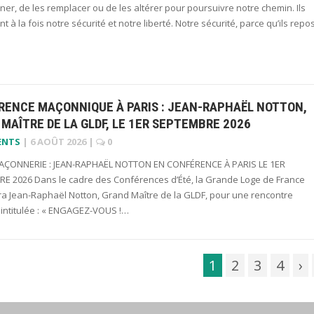
r, de les remplacer ou de les altérer pour poursuivre notre chemin. Ils
nt à la fois notre sécurité et notre liberté. Notre sécurité, parce qu’ils repo
RENCE MAÇONNIQUE À PARIS : JEAN-RAPHAËL NOTTON,
MAÎTRE DE LA GLDF, LE 1ER SEPTEMBRE 2026
ENTS
|
6 AOÛT 2026
|
0
ÇONNERIE : JEAN-RAPHAËL NOTTON EN CONFÉRENCE À PARIS LE 1ER
E 2026 Dans le cadre des Conférences d’Été, la Grande Loge de France
era Jean-Raphaël Notton, Grand Maître de la GLDF, pour une rencontre
 intitulée : « ENGAGEZ-VOUS !…
1
2
3
4
›