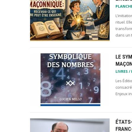
PLANCH
L’initiat
rituel. E
transform
dans un 
LE SY
MAÇON
LIVRES /
Les Éditi
consacré 
Enjeux i
ÉTATS
FRANC