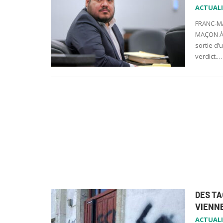
ACTUALI
FRANC-MA
MAÇON À 
sortie d’
verdict.…
DES TA
VIENN
ACTUALI