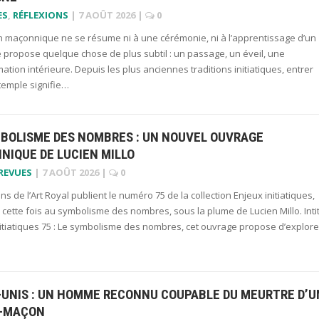
ES
,
RÉFLEXIONS
|
7 AOÛT 2026
|
0
ion maçonnique ne se résume ni à une cérémonie, ni à l’apprentissage d’un
lle propose quelque chose de plus subtil : un passage, un éveil, une
ation intérieure. Depuis les plus anciennes traditions initiatiques, entrer
temple signifie…
MBOLISME DES NOMBRES : UN NOUVEL OUVRAGE
NIQUE DE LUCIEN MILLO
 REVUES
|
7 AOÛT 2026
|
0
ons de l’Art Royal publient le numéro 75 de la collection Enjeux initiatiques,
cette fois au symbolisme des nombres, sous la plume de Lucien Millo. Inti
nitiatiques 75 : Le symbolisme des nombres, cet ouvrage propose d’explor
-UNIS : UN HOMME RECONNU COUPABLE DU MEURTRE D’U
-MAÇON