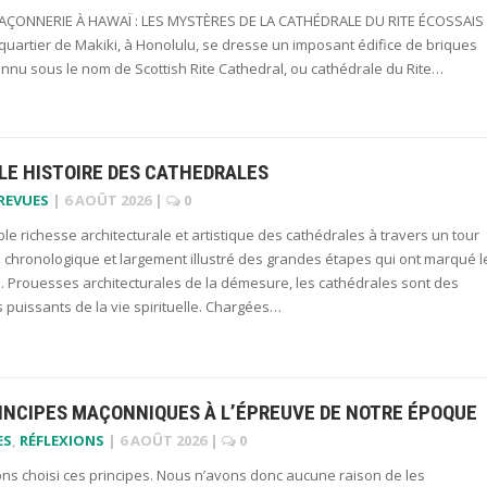
ÇONNERIE À HAWAÏ : LES MYSTÈRES DE LA CATHÉDRALE DU RITE ÉCOSSAIS
uartier de Makiki, à Honolulu, se dresse un imposant édifice de briques
onnu sous le nom de Scottish Rite Cathedral, ou cathédrale du Rite…
LE HISTOIRE DES CATHEDRALES
 REVUES
|
6 AOÛT 2026
|
0
ble richesse architecturale et artistique des cathédrales à travers un tour
 chronologique et largement illustré des grandes étapes qui ont marqué l
. Prouesses architecturales de la démesure, les cathédrales sont des
puissants de la vie spirituelle. Chargées…
RINCIPES MAÇONNIQUES À L’ÉPREUVE DE NOTRE ÉPOQUE
ES
,
RÉFLEXIONS
|
6 AOÛT 2026
|
0
ns choisi ces principes. Nous n’avons donc aucune raison de les