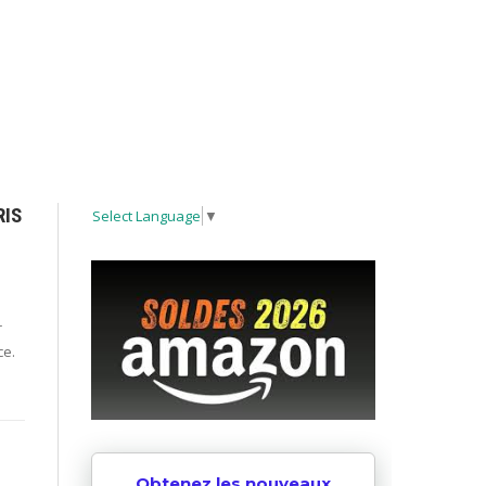
RIS
Select Language
▼
r
ce.
Obtenez les nouveaux