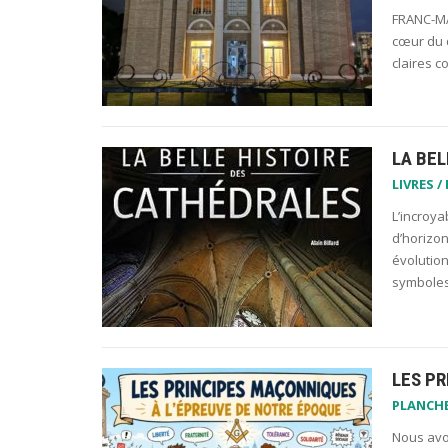
FRANC-MA
cœur du q
claires c
LA BEL
LIVRES /
L’incroya
d’horizon
évolution
symboles 
LES P
PLANCH
Nous avo