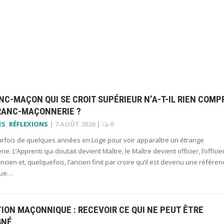
NC-MAÇON QUI SE CROIT SUPÉRIEUR N’A-T-IL RIEN COMP
FRANC-MAÇONNERIE ?
ES
,
RÉFLEXIONS
|
7 AOÛT 2026
|
0
 parfois de quelques années en Loge pour voir apparaître un étrange
. L’Apprenti qui doutait devient Maître, le Maître devient officier, l’officie
ncien et, quelquefois, l’ancien finit par croire qu’il est devenu une référen
 que…
TION MAÇONNIQUE : RECEVOIR CE QUI NE PEUT ÊTRE
GNÉ