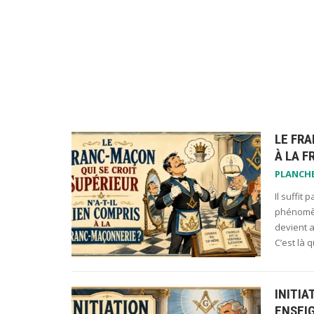
LE FRA
À LA 
PLANCH
Il suffit
phénomène
devient a
C’est là
INITIA
ENSEI