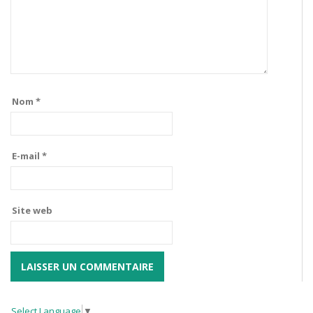
Nom
*
E-mail
*
Site web
Select Language
▼