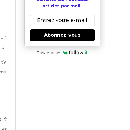
articles par mail :
Abonnez-vous
sur
ie
Powered by
 de
ans
p à
 et