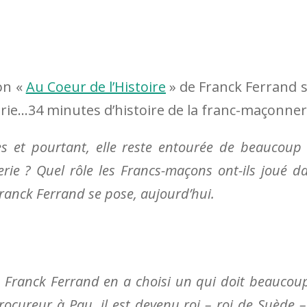
on «
Au Coeur de l’Histoire
» de Franck Ferrand 
ie…34 minutes d’histoire de la franc-maçonner
les et pourtant, elle reste entourée de beaucoup
rie ? Quel rôle les Francs-maçons ont-ils joué d
Franck Ferrand se pose, aujourd’hui.
s Franck Ferrand en a choisi un qui doit beaucou
ocureur à Pau, il est devenu roi – roi de Suède –