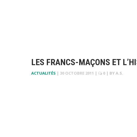
LES FRANCS-MAÇONS ET L’HI
ACTUALITÉS
|
30 OCTOBRE 2011
|
0
| BY
A.S.