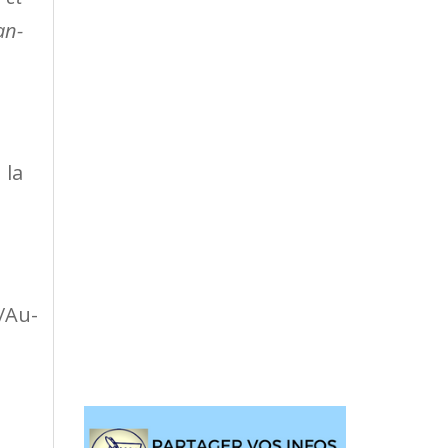
an-
 la
/Au-