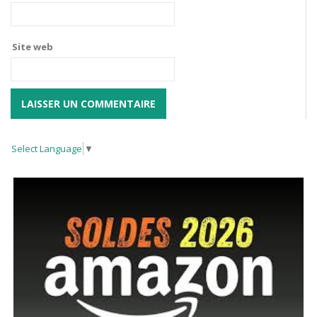
Site web
Select Language
▼