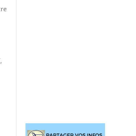
tre
,