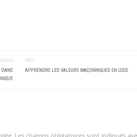
REVIOUS
NEXT
S DANS
APPRENDRE LES VALEURS MAÇONNIQUES EN LOGE
NNIQUE
liée.
Les champs obligatoires sont indiqués av