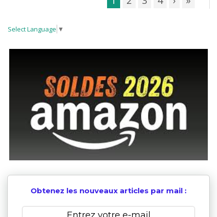
1
2
3
4
›
»
Select Language
▼
Obtenez les nouveaux articles par mail :