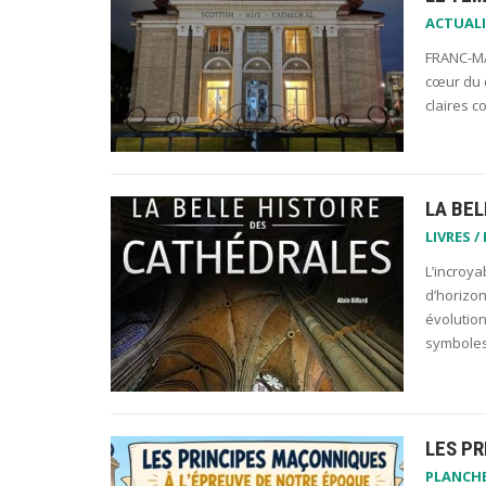
ACTUALI
FRANC-MA
cœur du q
claires c
LA BEL
LIVRES /
L’incroya
d’horizon
évolution
symboles 
LES P
PLANCH