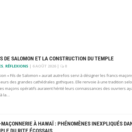
LS DE SALOMON ET LA CONSTRUCTION DU TEMPLE
ES
,
RÉFLEXIONS
|
6 AOÛT 2026
|
0
ion « Fils de Salomon » aurait autrefois servi à désigner les francs-maçon
seurs des grandes cathédrales gothiques. Elle renvoie à une tradition sel
les maçons opératifs auraient hérité leurs connaissances des ouvriers ay
 à la…
-MAÇONNERIE À HAWAÏ : PHÉNOMÈNES INEXPLIQUÉS DA
PLE DU RITE ÉCOSSAIS