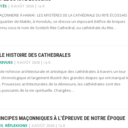
TÉS
|
6 AOÛT 2026
|
0
ÇONNERIE À HAWAÏ : LES MYSTÈRES DE LA CATHÉDRALE DU RITE ÉCOSSAIS
uartier de Makiki, à Honolulu, se dresse un imposant édifice de briques
onnu sous le nom de Scottish Rite Cathedral, ou cathédrale du Rite…
LE HISTOIRE DES CATHEDRALES
 REVUES
|
6 AOÛT 2026
|
0
ble richesse architecturale et artistique des cathédrales à travers un tour
 chronologique et largement illustré des grandes étapes qui ont marqué l
. Prouesses architecturales de la démesure, les cathédrales sont des
puissants de la vie spirituelle. Chargées…
RINCIPES MAÇONNIQUES À L’ÉPREUVE DE NOTRE ÉPOQUE
ES
,
RÉFLEXIONS
|
6 AOÛT 2026
|
0