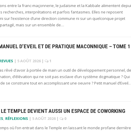
ions entre la franc-maçonnerie, le judaïsme et la Kabbale alimentent depu
 recherches, interprétations et parfois fantasmes. Elles ne reposent
ni sur l’existence d’une direction commune ni sur un quelconque projet
e partagé, mais sur un ensemble de…
MANUEL D’EVEIL ET DE PRATIQUE MACONNIQUE – TOME 1
 REVUES
|
5 AOÛT 2026
|
1
pas rêvé d’avoir à portée de main un outil de développement personnel, d
ation, d’élévation qui ne soit pas esclave d’un système dogmatique ? Qui 
de se construire tout en accomplissant une oeuvre ? Petit manuel d’Eveil
LE TEMPLE DEVIENT AUSSI UN ESPACE DE COWORKING
ES
,
RÉFLEXIONS
|
5 AOÛT 2026
|
0
 temps où l’on entrait dans le Temple en laissant le monde profane derrière