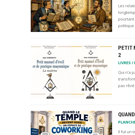
Les relat
longtemps
pourtant 
politiqu
PETIT 
2
LIVRES /
Qui n’a 
transform
pas rêvé 
QUAND 
PLANCH
Il fut un