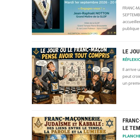
FRANC-MA
SEPTEMBR
accueill
publique
LE JO
RÉFLEXI
Il arrive
peut croi
un premie
FRANC-
LE TEM
PLANCH