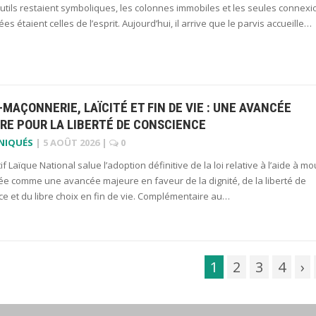
outils restaient symboliques, les colonnes immobiles et les seules connexi
es étaient celles de l’esprit. Aujourd’hui, il arrive que le parvis accueille…
MAÇONNERIE, LAÏCITÉ ET FIN DE VIE : UNE AVANCÉE
RE POUR LA LIBERTÉ DE CONSCIENCE
NIQUÉS
|
5 AOÛT 2026
|
0
if Laïque National salue l’adoption définitive de la loi relative à l’aide à mou
ée comme une avancée majeure en faveur de la dignité, de la liberté de
e et du libre choix en fin de vie. Complémentaire au…
1
2
3
4
›