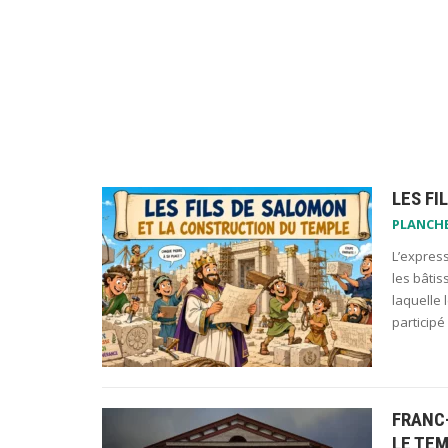
LES FI
PLANCH
L’express
les bâtis
laquelle 
participé
FRANC
LE TEM