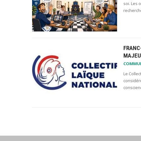
soi. Les 
recherché
FRANC-
MAJEU
COMMU
Le Collect
considér
conscienc