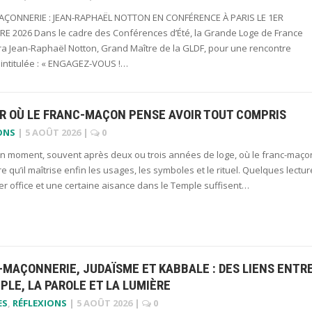
ÇONNERIE : JEAN-RAPHAËL NOTTON EN CONFÉRENCE À PARIS LE 1ER
E 2026 Dans le cadre des Conférences d’Été, la Grande Loge de France
era Jean-Raphaël Notton, Grand Maître de la GLDF, pour une rencontre
 intitulée : « ENGAGEZ-VOUS !…
UR OÙ LE FRANC-MAÇON PENSE AVOIR TOUT COMPRIS
ONS
|
5 AOÛT 2026
|
0
 un moment, souvent après deux ou trois années de loge, où le franc-maço
re qu’il maîtrise enfin les usages, les symboles et le rituel. Quelques lectur
r office et une certaine aisance dans le Temple suffisent…
MAÇONNERIE, JUDAÏSME ET KABBALE : DES LIENS ENTR
PLE, LA PAROLE ET LA LUMIÈRE
ES
,
RÉFLEXIONS
|
5 AOÛT 2026
|
0