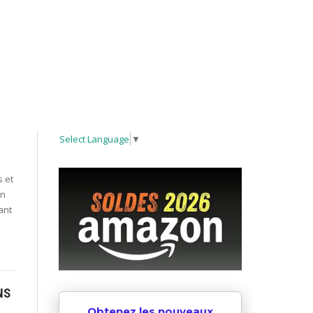
Select Language
▼
s et
on
ant
NS
Obtenez les nouveaux