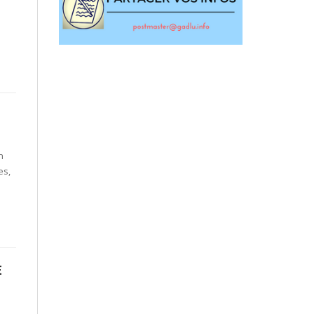
n
es,
E