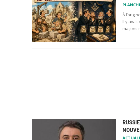
PLANCH
À l’origi
Il y avai
maçons r
RUSSIE
NOUVE
ACTUALI