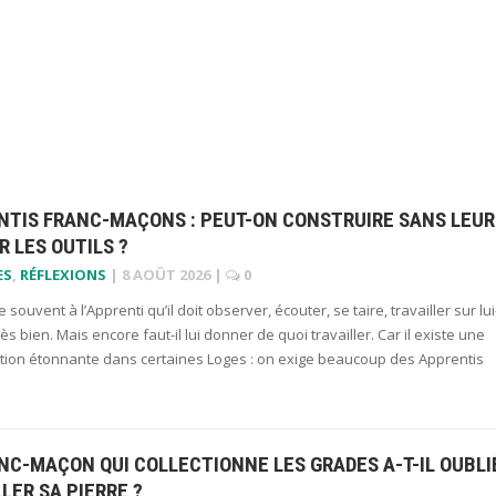
NTIS FRANC-MAÇONS : PEUT-ON CONSTRUIRE SANS LEUR
 LES OUTILS ?
ES
,
RÉFLEXIONS
|
8 AOÛT 2026
|
0
 souvent à l’Apprenti qu’il doit observer, écouter, se taire, travailler sur lui
s bien. Mais encore faut-il lui donner de quoi travailler. Car il existe une
ction étonnante dans certaines Loges : on exige beaucoup des Apprentis
NC-MAÇON QUI COLLECTIONNE LES GRADES A-T-IL OUBLI
LLER SA PIERRE ?