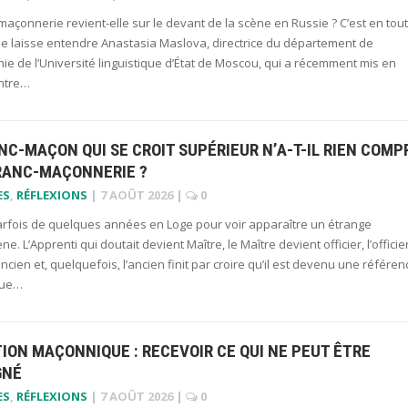
maçonnerie revient-elle sur le devant de la scène en Russie ? C’est en tout
ue laisse entendre Anastasia Maslova, directrice du département de
ie de l’Université linguistique d’État de Moscou, qui a récemment mis en
ntre…
NC-MAÇON QUI SE CROIT SUPÉRIEUR N’A-T-IL RIEN COMP
FRANC-MAÇONNERIE ?
ES
,
RÉFLEXIONS
|
7 AOÛT 2026
|
0
 parfois de quelques années en Loge pour voir apparaître un étrange
. L’Apprenti qui doutait devient Maître, le Maître devient officier, l’officie
ncien et, quelquefois, l’ancien finit par croire qu’il est devenu une référen
 que…
TION MAÇONNIQUE : RECEVOIR CE QUI NE PEUT ÊTRE
GNÉ
ES
,
RÉFLEXIONS
|
7 AOÛT 2026
|
0