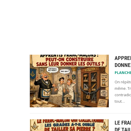
APPRE
DONNER
PLANCH
On répète
même. Trè
contradi
tout…
LE FRA
DE TAI