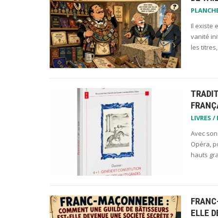
PLANCH
Il existe
vanité in
les titre
TRADIT
FRANÇ
LIVRES /
Avec son 
Opéra, po
hauts gra
FRANC
ELLE D