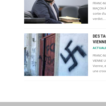
FRANC-MA
MAÇON À 
sortie d’
verdict.…
DES TA
VIENN
ACTUALI
FRANC-MA
VIENNE U
Vienne, e
une croi