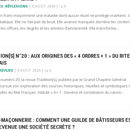
ES
,
RÉFLEXIONS
|
8 AOÛT 2026
|
0
 en franc-maçonnerie une maladie dont aucun rituel ne protège vraiment : l
itiatique. Elle ne fait pas de bruit. Elle avance masquée derrière les cordon
s, les offices, les degrés et les années d’ancienneté. Elle transforme…
ION[S] N°20 : AUX ORIGINES DES « 4 ORDRES + 1 » DU RITE
AIS
 REVUES
|
8 AOÛT 2026
|
0
numéro 20, la revue Tradition[s], publiée par le Grand Chapitre Général
ursuit son exploration des sources historiques, rituelles et symboliques 
des du Rite Français. Intitulé « 4 + 1 : Genèse et constitution du canon…
-MAÇONNERIE : COMMENT UNE GUILDE DE BÂTISSEURS E
EVENUE UNE SOCIÉTÉ SECRÈTE ?