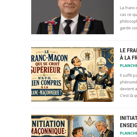
La franc-
cas ce q
philosoph
garde co
LE FRA
À LA 
PLANCH
Il suffit
phénomène
devient a
C’est là
INITIA
ENSEI
PLANCH