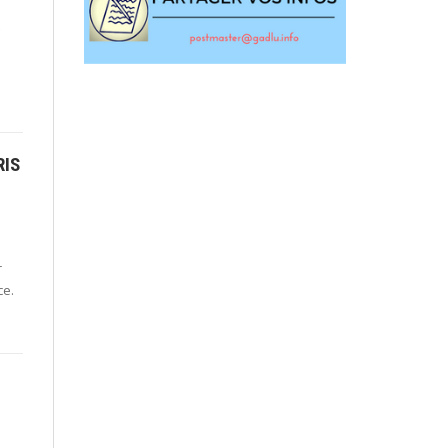
RIS
r
ce.