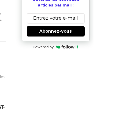
articles par mail :
a
s,
Abonnez-vous
Powered by
des
ST-