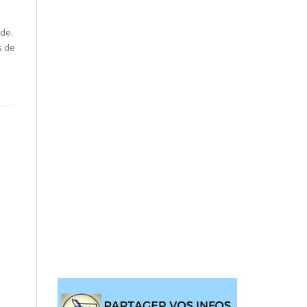
nde.
s de