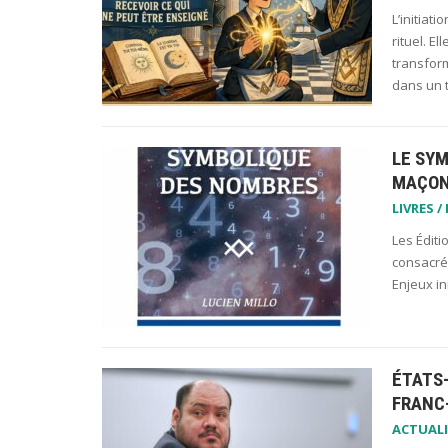
L’initiat
rituel. E
transform
dans un 
LE SY
MAÇON
LIVRES /
Les Éditi
consacré 
Enjeux i
ÉTATS
FRANC
ACTUALI