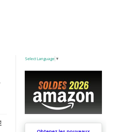
Select Language
▼
-
É
Obtenez les nouveaux