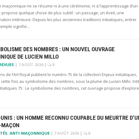
ion maçonnique ne se résume ni à une cérémonie, ni à l’apprentissage d’un
lle propose quelque chose de plus subtil : un passage, un éveil, une
ation intérieure. Depuis les plus anciennes traditions initiatiques, entrer
temple signifie…
MBOLISME DES NOMBRES : UN NOUVEL OUVRAGE
NIQUE DE LUCIEN MILLO
 REVUES
|
7 AOÛT 2026
|
0
ons de l’Art Royal publient le numéro 75 de la collection Enjeux initiatiques,
cette fois au symbolisme des nombres, sous la plume de Lucien Millo. Inti
nitiatiques 75 : Le symbolisme des nombres, cet ouvrage propose d’explor
-UNIS : UN HOMME RECONNU COUPABLE DU MEURTRE D’U
-MAÇON
TÉS
,
ANTI-MAÇONNIQUE
|
7 AOÛT 2026
|
0