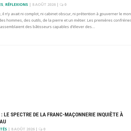
ES
,
RÉFLEXIONS
|
8 AOÛT 2026
|
0
ne, il n’y avait ni complot, ni cabinet obscur, ni prétention à gouverner le mo
t des hommes, des outils, de la pierre et un métier. Les premières confrérie
assemblaient des bâtisseurs capables d’élever des…
 : LE SPECTRE DE LA FRANC-MAÇONNERIE INQUIÈTE À
AU
TÉS
|
8 AOÛT 2026
|
0