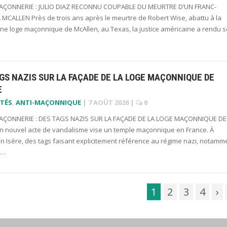
ÇONNERIE : JULIO DIAZ RECONNU COUPABLE DU MEURTRE D’UN FRANC-
MCALLEN Près de trois ans après le meurtre de Robert Wise, abattu à la
une loge maçonnique de McAllen, au Texas, la justice américaine a rendu 
GS NAZIS SUR LA FAÇADE DE LA LOGE MAÇONNIQUE DE
E
TÉS
,
ANTI-MAÇONNIQUE
|
7 AOÛT 2026
|
0
ÇONNERIE : DES TAGS NAZIS SUR LA FAÇADE DE LA LOGE MAÇONNIQUE DE
n nouvel acte de vandalisme vise un temple maçonnique en France. À
n Isère, des tags faisant explicitement référence au régime nazi, notamm
x…
1
2
3
4
›