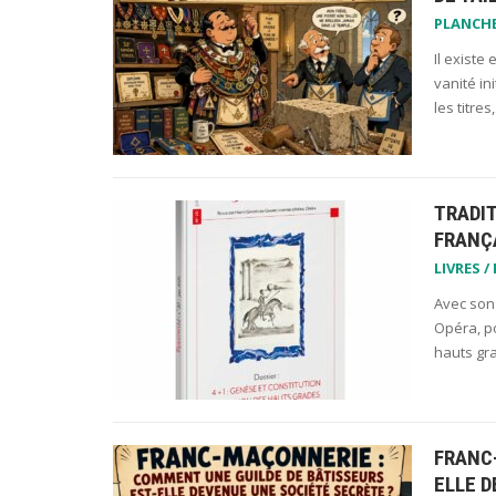
PLANCH
Il existe
vanité in
les titre
TRADIT
FRANÇ
LIVRES /
Avec son 
Opéra, po
hauts gra
FRANC
ELLE D