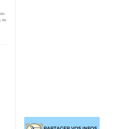
nde.
s de