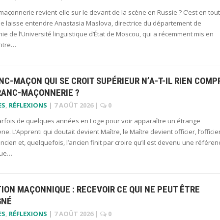
maçonnerie revient-elle sur le devant de la scène en Russie ? C’est en tout
ue laisse entendre Anastasia Maslova, directrice du département de
ie de l’Université linguistique d’État de Moscou, qui a récemment mis en
ntre…
NC-MAÇON QUI SE CROIT SUPÉRIEUR N’A-T-IL RIEN COMP
FRANC-MAÇONNERIE ?
ES
,
RÉFLEXIONS
|
7 AOÛT 2026
|
0
 parfois de quelques années en Loge pour voir apparaître un étrange
. L’Apprenti qui doutait devient Maître, le Maître devient officier, l’officie
ncien et, quelquefois, l’ancien finit par croire qu’il est devenu une référen
 que…
TION MAÇONNIQUE : RECEVOIR CE QUI NE PEUT ÊTRE
GNÉ
ES
,
RÉFLEXIONS
|
7 AOÛT 2026
|
0