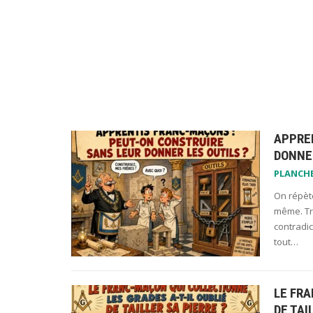
APPRE
DONNER
PLANCH
On répète
même. Trè
contradi
tout…
LE FRA
DE TAI