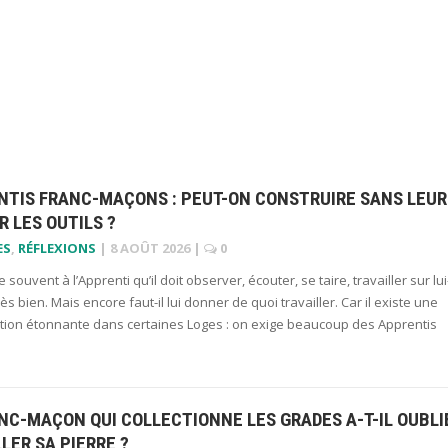
NTIS FRANC-MAÇONS : PEUT-ON CONSTRUIRE SANS LEUR
 LES OUTILS ?
ES
,
RÉFLEXIONS
|
8 AOÛT 2026
|
0
 souvent à l’Apprenti qu’il doit observer, écouter, se taire, travailler sur lui
s bien. Mais encore faut-il lui donner de quoi travailler. Car il existe une
ction étonnante dans certaines Loges : on exige beaucoup des Apprentis
NC-MAÇON QUI COLLECTIONNE LES GRADES A-T-IL OUBLI
LLER SA PIERRE ?