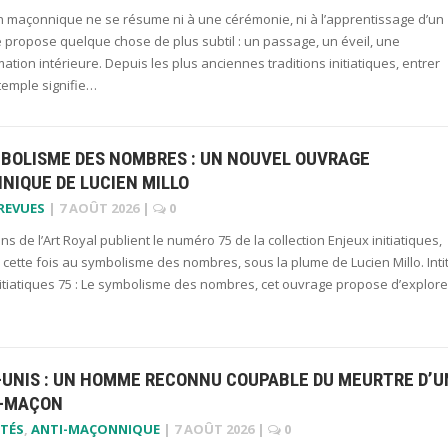
ion maçonnique ne se résume ni à une cérémonie, ni à l’apprentissage d’un
lle propose quelque chose de plus subtil : un passage, un éveil, une
ation intérieure. Depuis les plus anciennes traditions initiatiques, entrer
temple signifie…
MBOLISME DES NOMBRES : UN NOUVEL OUVRAGE
NIQUE DE LUCIEN MILLO
 REVUES
|
7 AOÛT 2026
|
0
ons de l’Art Royal publient le numéro 75 de la collection Enjeux initiatiques,
cette fois au symbolisme des nombres, sous la plume de Lucien Millo. Inti
nitiatiques 75 : Le symbolisme des nombres, cet ouvrage propose d’explor
-UNIS : UN HOMME RECONNU COUPABLE DU MEURTRE D’U
-MAÇON
TÉS
,
ANTI-MAÇONNIQUE
|
7 AOÛT 2026
|
0