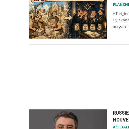
PLANCH
À l’origi
Il y avai
maçons r
RUSSIE
NOUVE
ACTUALI