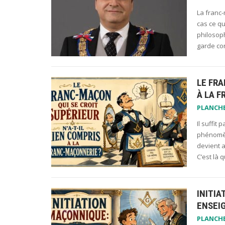
La franc-
cas ce q
philosoph
garde co
LE FRA
À LA 
PLANCH
Il suffit
phénomène
devient a
C’est là
INITIA
ENSEI
PLANCH