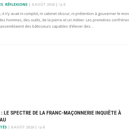
ES
,
RÉFLEXIONS
|
8 AOÛT 2026
|
0
ne, il n’y avait ni complot, ni cabinet obscur, ni prétention à gouverner le mo
t des hommes, des outils, de la pierre et un métier. Les premières confrérie
assemblaient des bâtisseurs capables d’élever des…
 : LE SPECTRE DE LA FRANC-MAÇONNERIE INQUIÈTE À
AU
TÉS
|
8 AOÛT 2026
|
0