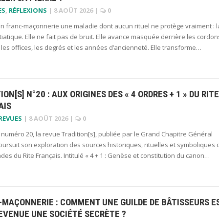
ES
,
RÉFLEXIONS
|
8 AOÛT 2026
|
0
 en franc-maçonnerie une maladie dont aucun rituel ne protège vraiment : l
itiatique. Elle ne fait pas de bruit. Elle avance masquée derrière les cordon
s, les offices, les degrés et les années d’ancienneté. Elle transforme…
ION[S] N°20 : AUX ORIGINES DES « 4 ORDRES + 1 » DU RITE
AIS
 REVUES
|
8 AOÛT 2026
|
0
numéro 20, la revue Tradition[s], publiée par le Grand Chapitre Général
ursuit son exploration des sources historiques, rituelles et symboliques 
des du Rite Français. Intitulé « 4 + 1 : Genèse et constitution du canon…
-MAÇONNERIE : COMMENT UNE GUILDE DE BÂTISSEURS E
EVENUE UNE SOCIÉTÉ SECRÈTE ?