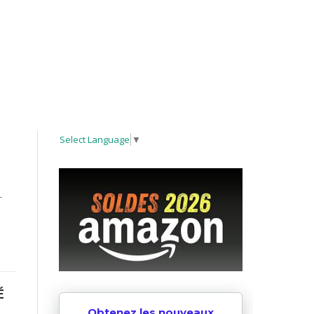
Select Language
▼
-
É
Obtenez les nouveaux