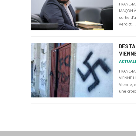
FRANC-MA
MAÇON À 
sortie d’
verdict.…
DES TA
VIENN
ACTUALI
FRANC-MA
VIENNE U
Vienne, e
une croi