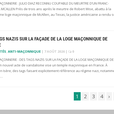
ÇONNERIE : JULIO DIAZ RECONNU COUPABLE DU MEURTRE D’UN FRANC-
MCALLEN Près de trois ans après le meurtre de Robert Wise, abattu à la
une loge maçonnique de McAllen, au Texas, la justice américaine a rendu 
GS NAZIS SUR LA FAÇADE DE LA LOGE MAÇONNIQUE DE
E
TÉS
,
ANTI-MAÇONNIQUE
|
7 AOÛT 2026
|
0
ÇONNERIE : DES TAGS NAZIS SUR LA FAÇADE DE LA LOGE MAÇONNIQUE DE
n nouvel acte de vandalisme vise un temple maçonnique en France. À
n Isère, des tags faisant explicitement référence au régime nazi, notamm
x…
1
2
3
4
›