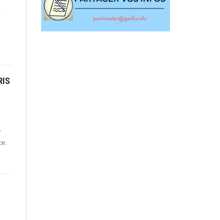
RIS
r
ce.