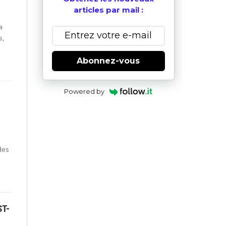
articles par mail :
a
s,
Abonnez-vous
Powered by
des
ST-