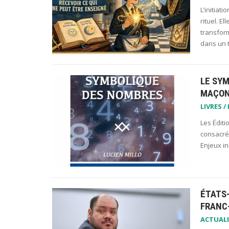
L’initiat
rituel. E
transform
dans un 
LE SY
MAÇON
LIVRES /
Les Éditi
consacré 
Enjeux i
ÉTATS
FRANC
ACTUALI