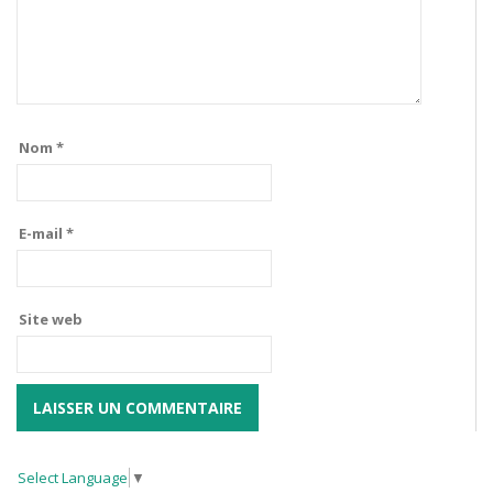
Nom
*
E-mail
*
Site web
Select Language
▼