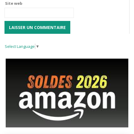
Site web
Select Language
▼