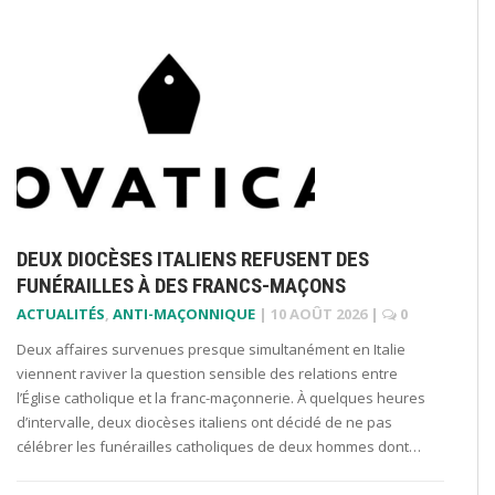
DEUX DIOCÈSES ITALIENS REFUSENT DES
FUNÉRAILLES À DES FRANCS-MAÇONS
ACTUALITÉS
,
ANTI-MAÇONNIQUE
|
10 AOÛT 2026
|
0
Deux affaires survenues presque simultanément en Italie
viennent raviver la question sensible des relations entre
l’Église catholique et la franc-maçonnerie. À quelques heures
d’intervalle, deux diocèses italiens ont décidé de ne pas
célébrer les funérailles catholiques de deux hommes dont…