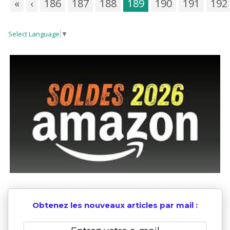
«
‹
186
187
188
189
190
191
192
Select Language
▼
Obtenez les nouveaux articles par mail :