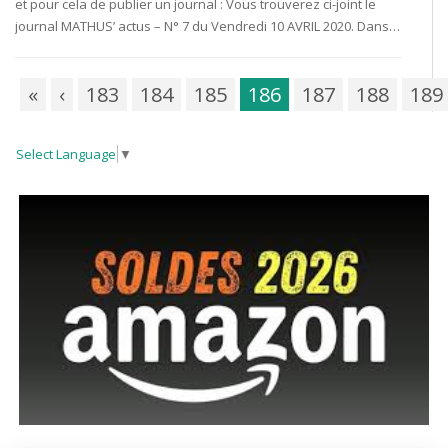
et pour cela de publier un journal : Vous trouverez ci-joint le
journal MATHUS’ actus – N° 7 du Vendredi 10 AVRIL 2020. Dans…
«
‹
183
184
185
186
187
188
189
Select Language
▼