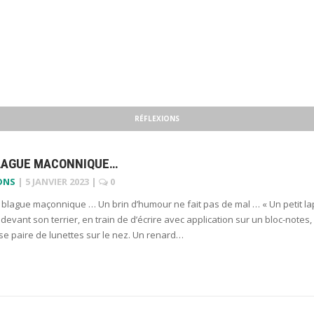
RÉFLEXIONS
LAGUE MACONNIQUE…
ONS
|
5 JANVIER 2023
|
0
 blague maçonnique … Un brin d’humour ne fait pas de mal … « Un petit la
 devant son terrier, en train de d’écrire avec application sur un bloc-notes,
se paire de lunettes sur le nez. Un renard…