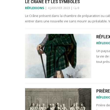
LE CRANE ET LES SYMBOLES
RÉFLEXIONS
|
4 JANVIER 2023
|
0
Le Crâne présent dans la chambre de préparation ou cab
entrer dans une nouvelle vie sans mourir au préalable. Vo
RÉFLEX
RÉFLEXI
Un paysa
la vie de
tout près.
PRIÈRE
RÉFLEXI
Prière d