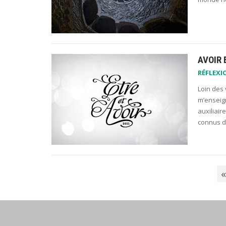
AVOIR 
RÉFLEXI
Loin des
m’enseig
auxiliair
connus d
«