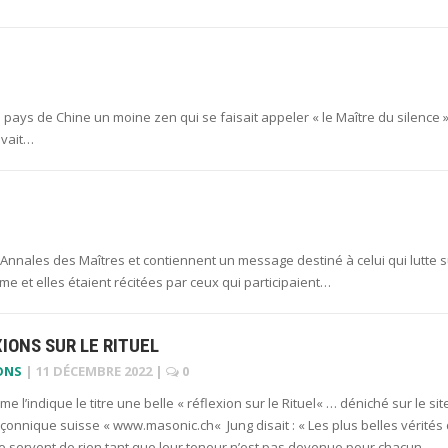
u pays de Chine un moine zen qui se faisait appeler « le Maître du silence »
avait…
s Annales des Maîtres et contiennent un message destiné à celui qui lutte s
me et elles étaient récitées par ceux qui participaient…
IONS SUR LE RITUEL
ONS
|
11 DÉCEMBRE 2022
|
0
me l’indique le titre une belle « réflexion sur le Rituel« … déniché sur le sit
çonnique suisse « www.masonic.ch« Jung disait : « Les plus belles vérités
 servent de rien tant que leur teneur n’est pas devenue pour chacun…