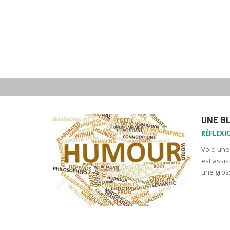
UNE B
RÉFLEXI
Voici une
est assis
une gros