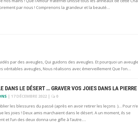
e nos mains ! Que l’Amour fraternel unisse tous les anneaux de cette Cha
ibrement par nous ! Comprenons la grandeur et la beauté…
idés par des aveugles, Qui guidons des aveugles. Et pourquoi un aveugl
 les véritables aveugles, Nous réalisons avec émerveillement Que l’on…
LE DANS LE DÉSERT … GRAVER VOS JOIES DANS LA PIERRE
ONS
|
17 DÉCEMBRE 2022
|
0
blier les blessures du passé (après en avoir retirer les leçons )… Pour n’
ue les joies ! Deux amis marchaient dans le désert. A un moment, ils se
nt et l’un des deux donna une gifle à l’autre.…