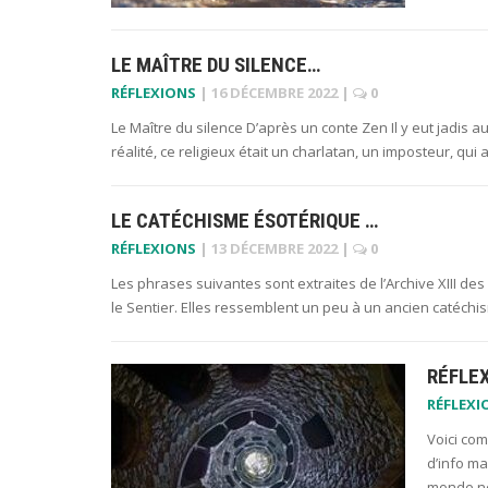
LE MAÎTRE DU SILENCE…
RÉFLEXIONS
|
16 DÉCEMBRE 2022
|
0
Le Maître du silence D’après un conte Zen Il y eut jadis a
réalité, ce religieux était un charlatan, un imposteur, qui 
LE CATÉCHISME ÉSOTÉRIQUE …
RÉFLEXIONS
|
13 DÉCEMBRE 2022
|
0
Les phrases suivantes sont extraites de l’Archive XIII de
le Sentier. Elles ressemblent un peu à un ancien catéchis
RÉFLEX
RÉFLEXI
Voici com
d’info ma
monde ne