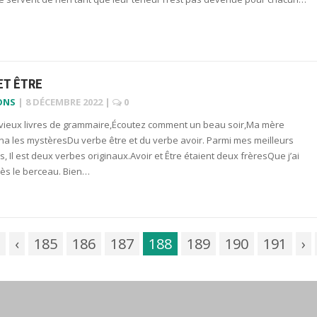
ET ÊTRE
ONS
|
8 DÉCEMBRE 2022
|
0
 vieux livres de grammaire,Écoutez comment un beau soir,Ma mère
na les mystèresDu verbe être et du verbe avoir. Parmi mes meilleurs
es, Il est deux verbes originaux.Avoir et Être étaient deux frèresQue j’ai
ès le berceau. Bien…
‹
185
186
187
188
189
190
191
›