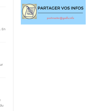
. En
ur
e
 du