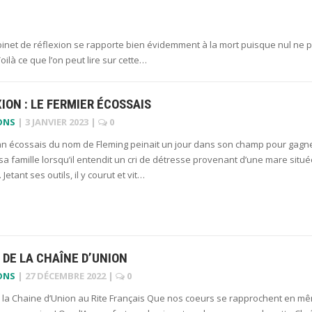
inet de réflexion se rapporte bien évidemment à la mort puisque nul ne 
ilà ce que l’on peut lire sur cette…
ION : LE FERMIER ÉCOSSAIS
ONS
|
3 JANVIER 2023
|
0
n écossais du nom de Fleming peinait un jour dans son champ pour gagn
 sa famille lorsqu’il entendit un cri de détresse provenant d’une mare situ
 Jetant ses outils, il y courut et vit…
 DE LA CHAÎNE D’UNION
ONS
|
27 DÉCEMBRE 2022
|
0
e la Chaine d’Union au Rite Français Que nos coeurs se rapprochent en m