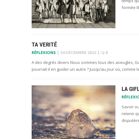
temps qu
formée l
TA VERITÉ
RÉFLEXIONS
|
24 DÉCEMBRE 2022
|
0
A des degrés divers Nous sommes tous des aveugles, Gu
pourrait-il en guider un autre ? Jusqu’au jour où, comme
LA GIF
RÉFLEXI
Savoir ou
retenir q
disputère