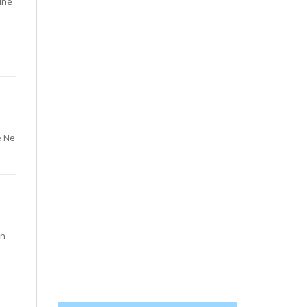
îne
e Ne
en