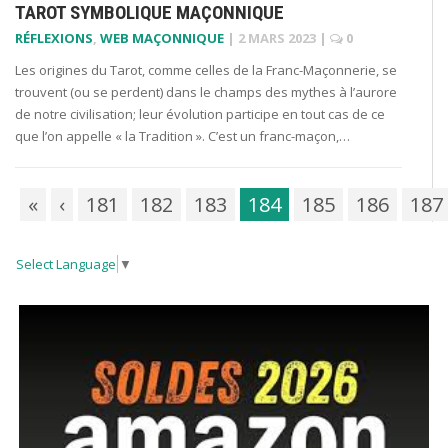
TAROT SYMBOLIQUE MAÇONNIQUE
RÉFLEXIONS
,
WEB MAÇONNIQUE
|
2 MARS 2023
|
0
Les origines du Tarot, comme celles de la Franc-Maçonnerie, se
trouvent (ou se perdent) dans le champs des mythes à l’aurore
de notre civilisation; leur évolution participe en tout cas de ce
que l’on appelle « la Tradition ». C’est un franc-maçon,…
«
‹
181
182
183
184
185
186
187
Select Language
▼