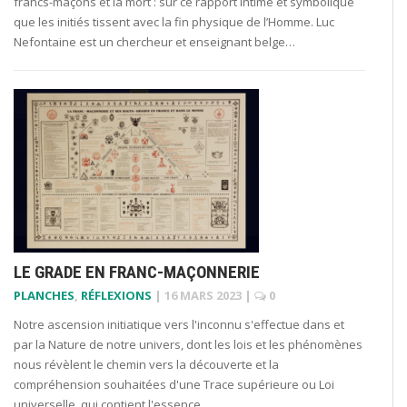
francs-maçons et la mort : sur ce rapport intime et symbolique
que les initiés tissent avec la fin physique de l’Homme. Luc
Nefontaine est un chercheur et enseignant belge…
LE GRADE EN FRANC-MAÇONNERIE
PLANCHES
,
RÉFLEXIONS
|
16 MARS 2023
|
0
Notre ascension initiatique vers l'inconnu s'effectue dans et
par la Nature de notre univers, dont les lois et les phénomènes
nous révèlent le chemin vers la découverte et la
compréhension souhaitées d'une Trace supérieure ou Loi
universelle, qui contient l'essence…