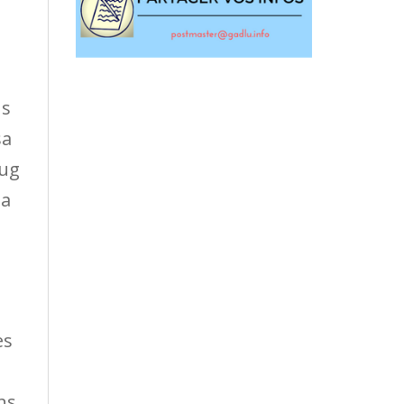
ns
sa
oug
 a
es
ns