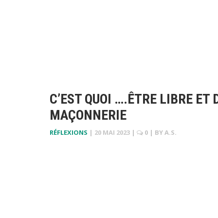
C’EST QUOI ….ÊTRE LIBRE ET
MAÇONNERIE
RÉFLEXIONS
|
20 MAI 2023
|
0
| BY
A.S.