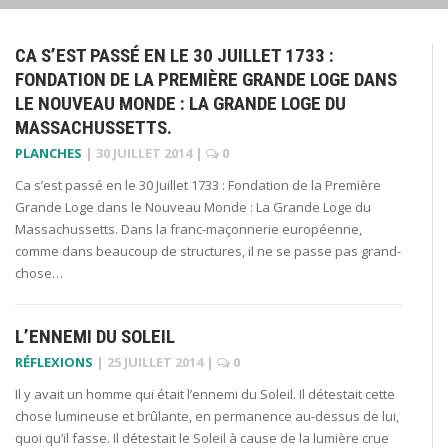
CA S’EST PASSÉ EN LE 30 JUILLET 1733 :
FONDATION DE LA PREMIÈRE GRANDE LOGE DANS
LE NOUVEAU MONDE : LA GRANDE LOGE DU
MASSACHUSSETTS.
PLANCHES
|
30 JUILLET 2014
|
0
Ca s’est passé en le 30 Juillet 1733 : Fondation de la Première
Grande Loge dans le Nouveau Monde : La Grande Loge du
Massachussetts. Dans la franc-maçonnerie européenne,
comme dans beaucoup de structures, il ne se passe pas grand-
chose…
L’ENNEMI DU SOLEIL
RÉFLEXIONS
|
25 JUILLET 2014
|
0
Il y avait un homme qui était l’ennemi du Soleil. Il détestait cette
chose lumineuse et brûlante, en permanence au-dessus de lui,
quoi qu’il fasse. Il détestait le Soleil à cause de la lumière crue