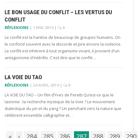
LE BON USAGE DU CONFLIT – LES VERTUS DU
CONFLIT
RÉFLEXIONS
|
1 MAI 2014
|
0
Le conflit est la hantise de beaucoup de groupes humains. On
le confond souvent avec la discorde et pire encore la violence.
Le conflit est inhérent à tout organisme vivant, il provient d'un
antagonisme d'intérêts. C'est dire que le conflit…
LA VOIE DU TAO
RÉFLEXIONS
|
24 AVRIL 2014
|
0
LA VOIE DU TAO – Un film d’Yves de Peretti Qu’est-ce que le
taoïsme : la recherche mystique de la Voie ? Le mouvement
dialectique du yin et du yang ? Un penchant vers la nature que
célèbrent ensemble calligraphie et…
«
‹
284
285
286
287
288
289
290