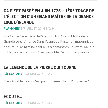
CA S’EST PASSÉ EN JUIN 1725 – 1ÈRE TRACE DE
L’ÉLECTION D’UN GRAND MAÎTRE DE LA GRANDE
LOGE D’IRLANDE
PLANCHES
|
7 JUILLET 2014
|
0
Juin 1725 – 1ère trace de l’élection d’un Grand Maître de la
Grande Loge d’Irlande Dans l’esprit de l’historien maçonnique,
beaucoup de faits ne sont plus à démontrer. Pourtant, pour le
public, les raccourcis qu’il est possible d’emprunter pour se…
LA LEGENDE DE LA PIERRE QUI TOURNE
RÉFLEXIONS
|
21 MAI 2014
|
0
" Le véritable trésor n'est pas forcement là ou l'on pense."
ECOUTE…
RÉFLEXIONS
|
16 MAI 2014
|
0