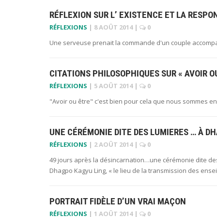
RÉFLEXION SUR L’ EXISTENCE ET LA RESPO
RÉFLEXIONS
|
8 AOÛT 2014
|
0
Une serveuse prenait la commande d'un couple accompa
CITATIONS PHILOSOPHIQUES SUR « AVOIR O
RÉFLEXIONS
|
5 AOÛT 2014
|
0
"Avoir ou être" c'est bien pour cela que nous sommes e
UNE CÉRÉMONIE DITE DES LUMIERES … À D
RÉFLEXIONS
|
2 AOÛT 2014
|
0
49 jours après la désincarnation…une cérémonie dite de
Dhagpo Kagyu Ling, « le lieu de la transmission des en
PORTRAIT FIDÈLE D’UN VRAI MAÇON
RÉFLEXIONS
|
1 AOÛT 2014
|
0