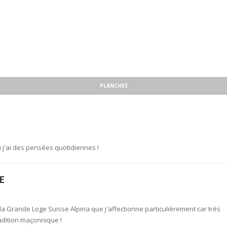
PLANCHES
ui j'ai des pensées quotidiennes !
E
de la Grande Loge Suisse Alpina que j'affectionne particulièrement car très
radition maçonnique !