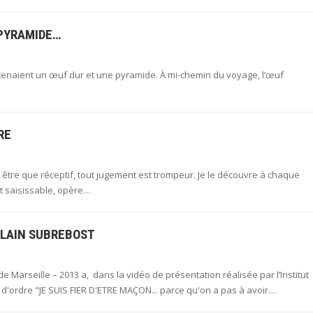
 PYRAMIDE…
se tenaient un œuf dur et une pyramide. À mi-chemin du voyage, l’œuf
RE
puis être que réceptif, tout jugement est trompeur. Je le découvre à chaque
st saisissable, opère…
ALAIN SUBREBOST
e Marseille – 2013 a, dans la vidéo de présentation réalisée par l‘Institut
'ordre "JE SUIS FIER D'ETRE MAÇON... parce qu'on a pas à avoir…