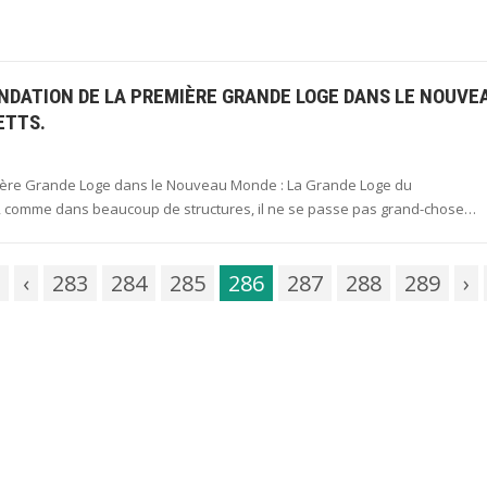
 FONDATION DE LA PREMIÈRE GRANDE LOGE DANS LE NOUVE
ETTS.
Première Grande Loge dans le Nouveau Monde : La Grande Loge du
 comme dans beaucoup de structures, il ne se passe pas grand-chose…
‹
283
284
285
286
287
288
289
›