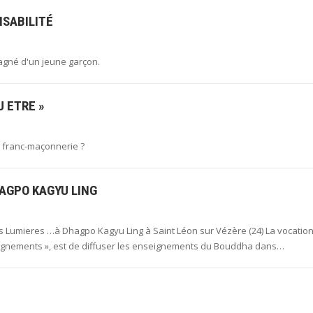
NSABILITÉ
gné d'un jeune garçon.
U ETRE »
n franc-maçonnerie ?
HAGPO KAGYU LING
s Lumieres …à Dhagpo Kagyu Ling à Saint Léon sur Vézère (24) La vocatio
seignements », est de diffuser les enseignements du Bouddha dans…