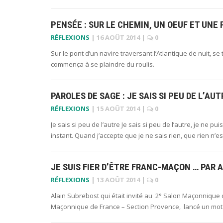
PENSÉE : SUR LE CHEMIN, UN OEUF ET UNE
RÉFLEXIONS
|
16 AOÛT 2014
|
0
Sur le pont d’un navire traversant l’Atlantique de nuit, 
commença à se plaindre du roulis.
PAROLES DE SAGE : JE SAIS SI PEU DE L’AUT
RÉFLEXIONS
|
15 AOÛT 2014
|
0
Je sais si peu de l’autre Je sais si peu de l’autre, je ne 
instant. Quand j’accepte que je ne sais rien, que rien n’e
JE SUIS FIER D’ÊTRE FRANC-MAÇON … PAR 
RÉFLEXIONS
|
13 AOÛT 2014
|
0
Alain Subrebost qui était invité au 2° Salon Maçonnique d
Maçonnique de France – Section Provence, lancé un mot d