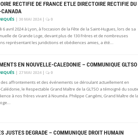
OIRE RECTIFIE DE FRANCE ETLE DIRECTOIRE RECTIFIE DU
-CANADA
NIQUÉS
|
30 MAI 2024
|
0
 6 avril 2024 à Lyon, à l’occasion de la Fête de la Saint-Hugues, lors de sa
nuelle de Grande Loge, devant plus de 130 Frères et de nombreuses
ns représentant les juridictions et obédiences amies, a été…
MENTS EN NOUVELLE-CALEDONIE – COMMUNIQUE GLTSO
NIQUÉS
|
27 MAI 2024
|
0
te des affrontements et des événements se déroulant actuellement en
-Calédonie, le Respectable Grand Maître de la GLTSO a témoigné du souti
dience à nos frères vivant à Nouméa. Philippe Cangémi, Grand Maître de l
Loge…
ES JUSTES DEGRADE – COMMUNIQUE DROIT HUMAIN