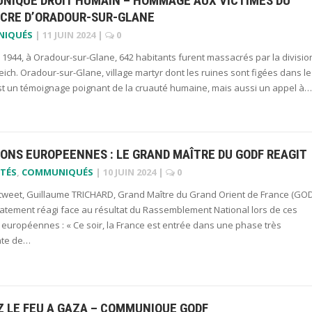
NIQUÉ DROIT HUMAIN – HOMMAGE AUX VICTIMES DU
CRE D’ORADOUR-SUR-GLANE
NIQUÉS
|
11 JUIN 2024
|
0
n 1944, à Oradour-sur-Glane, 642 habitants furent massacrés par la divisio
ich. Oradour-sur-Glane, village martyr dont les ruines sont figées dans le
st un témoignage poignant de la cruauté humaine, mais aussi un appel à…
ONS EUROPEENNES : LE GRAND MAÎTRE DU GODF REAGIT
TÉS
,
COMMUNIQUÉS
|
10 JUIN 2024
|
0
tweet, Guillaume TRICHARD, Grand Maître du Grand Orient de France (GOD
atement réagi face au résultat du Rassemblement National lors de ces
 européennes : « Ce soir, la France est entrée dans une phase très
nte de…
Z LE FEU A GAZA – COMMUNIQUE GODF