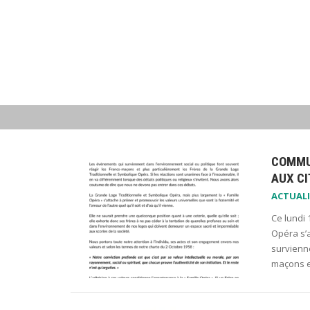
COMMUN
AUX C
ACTUALI
Ce lundi 
Opéra s’
survienne
maçons 