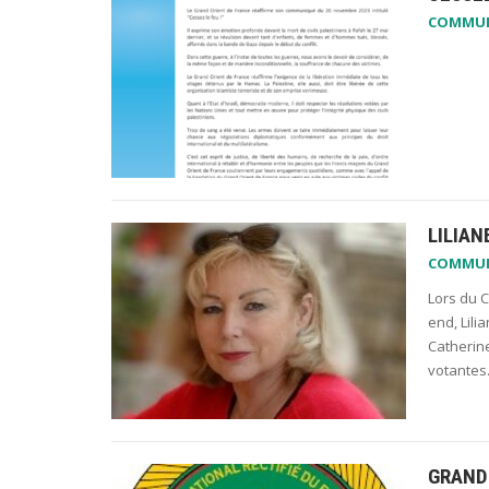
COMMU
LILIAN
COMMU
Lors du C
end, Lili
Catherine
votante
GRAND 