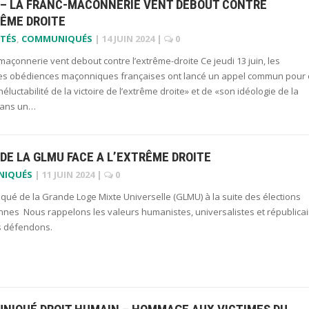
 – LA FRANC-MACONNERIE VENT DEBOUT CONTRE
RÊME DROITE
TÉS
,
COMMUNIQUÉS
|
14 JUIN 2024
|
0
maçonnerie vent debout contre l’extrême-droite Ce jeudi 13 juin, les
les obédiences maçonniques françaises ont lancé un appel commun pour 
inéluctabilité de la victoire de l’extrême droite» et de «son idéologie de la
dans un…
DE LA GLMU FACE A L’EXTRÊME DROITE
NIQUÉS
|
11 JUIN 2024
|
0
ué de la Grande Loge Mixte Universelle (GLMU) à la suite des élections
nes Nous rappelons les valeurs humanistes, universalistes et républica
 défendons.