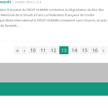
NIQUÉS
|
24 MAI 2024
|
0
ation française du DROIT HUMAIN condamne la dégradation du Mur des
 Mémorial de la Shoah à Paris La Fédération Française de l’Ordre
ue Mixte International le DROIT HUMAIN condamne sans réserve, et avec 
nde fermeté,…
«
‹
10
11
12
13
14
15
16
›