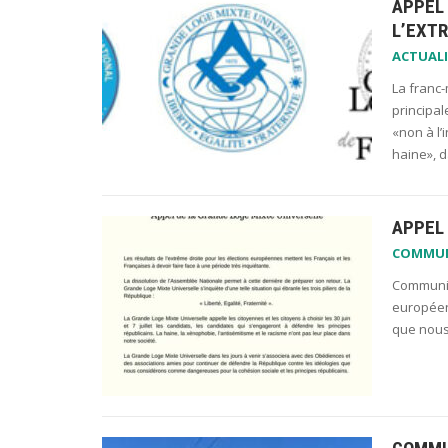
APPEL
L’EXT
ACTUALI
La franc-
principa
«non à l’
haine», 
APPEL 
COMMU
Communiq
européen
que nous