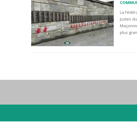
COMMU
La Fédér
Justes du
Maçonniq
plus gra