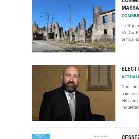
COMMU
MASSA
COMMU
Le 10 jui
SS Das Re
temps, e
ELECTI
ACTUALI
Dans un 
a immédi
élections
inquiéta
CESSE