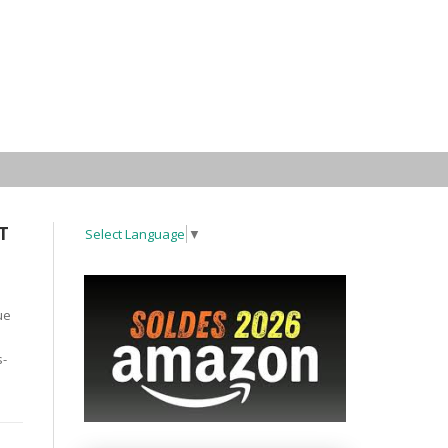
T
Select Language
▼
ue
s-