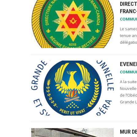
DIRECT
FRANC
COMMU
Le samedi
tenue an
délégatio
EVENE
COMMU
A la sui
Nouvelle
de l’Obé
Grande 
MUR D