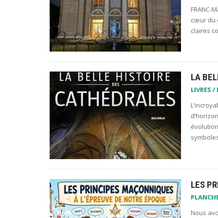
FRANC-MA
cœur du q
claires c
LA BEL
LIVRES /
L’incroya
d’horizon
évolution
symboles 
LES P
PLANCH
Nous avo