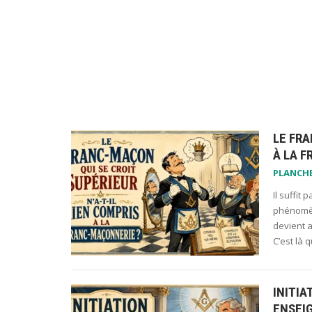
LE FRA
À LA 
PLANCH
Il suffit
phénomène
devient a
C’est là
INITIA
ENSEI