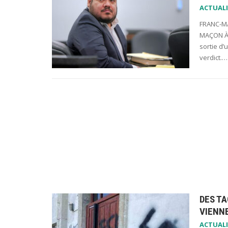
ACTUALI
FRANC-MA
MAÇON À 
sortie d’
verdict.…
DES TA
VIENN
ACTUALI