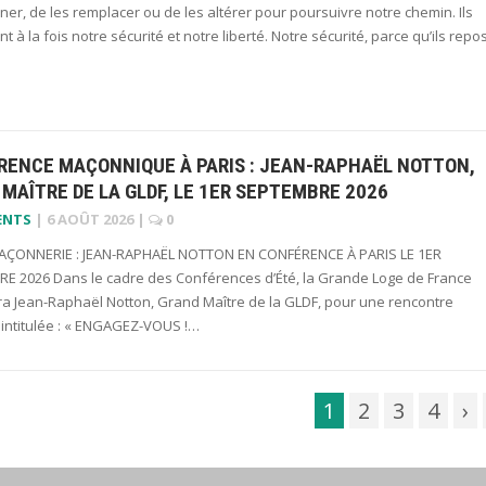
r, de les remplacer ou de les altérer pour poursuivre notre chemin. Ils
nt à la fois notre sécurité et notre liberté. Notre sécurité, parce qu’ils repo
RENCE MAÇONNIQUE À PARIS : JEAN-RAPHAËL NOTTON,
MAÎTRE DE LA GLDF, LE 1ER SEPTEMBRE 2026
ENTS
|
6 AOÛT 2026
|
0
ÇONNERIE : JEAN-RAPHAËL NOTTON EN CONFÉRENCE À PARIS LE 1ER
E 2026 Dans le cadre des Conférences d’Été, la Grande Loge de France
era Jean-Raphaël Notton, Grand Maître de la GLDF, pour une rencontre
 intitulée : « ENGAGEZ-VOUS !…
1
2
3
4
›