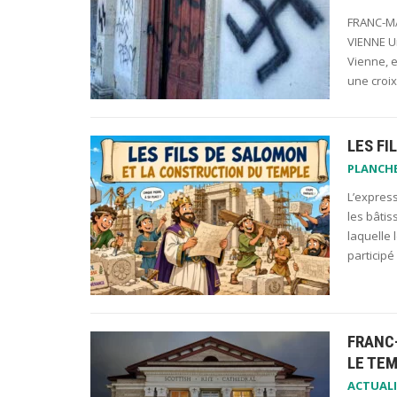
FRANC-MA
VIENNE U
Vienne, e
une croi
LES FI
PLANCH
L’express
les bâtis
laquelle 
participé
FRANC
LE TEM
ACTUALI