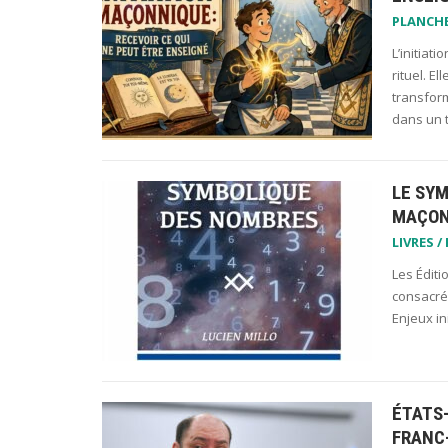
PLANCH
L’initiat
rituel. E
transform
dans un 
LE SY
MAÇON
LIVRES /
Les Éditi
consacré 
Enjeux i
ÉTATS
FRANC