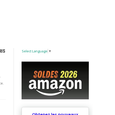
RIS
Select Language
▼
r
ce.
Obtenez les nouveaux