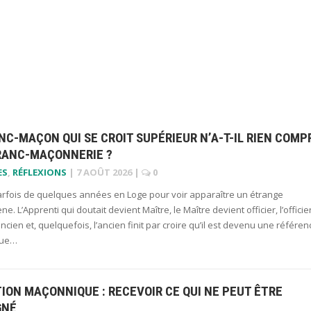
NC-MAÇON QUI SE CROIT SUPÉRIEUR N’A-T-IL RIEN COMP
FRANC-MAÇONNERIE ?
ES
,
RÉFLEXIONS
|
7 AOÛT 2026
|
0
 parfois de quelques années en Loge pour voir apparaître un étrange
. L’Apprenti qui doutait devient Maître, le Maître devient officier, l’officie
ncien et, quelquefois, l’ancien finit par croire qu’il est devenu une référen
 que…
TION MAÇONNIQUE : RECEVOIR CE QUI NE PEUT ÊTRE
GNÉ