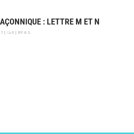
AÇONNIQUE : LETTRE M ET N
17
|
0
| BY
A.S.