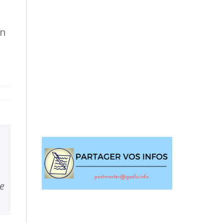
en
le