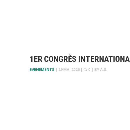
1ER CONGRÈS INTERNATIONAL
EVENEMENTS
|
29 MAI 2026
|
0
| BY
A.S.