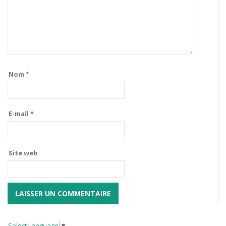
Nom
*
E-mail
*
Site web
Select Language
▼