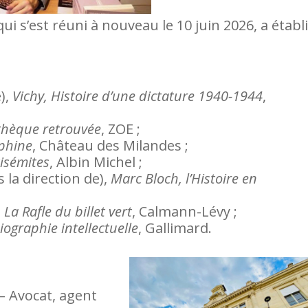
i s’est réuni à nouveau le 10 juin 2026, a établi
),
Vichy, Histoire d’une dictature 1940-1944
,
othèque retrouvée
, ZOE ;
éphine
, Château des Milandes ;
isémites
, Albin Michel ;
 la direction de),
Marc Bloch, l’Histoire en
,
La Rafle du billet vert
, Calmann-Lévy ;
ographie intellectuelle
, Gallimard.
– Avocat, agent