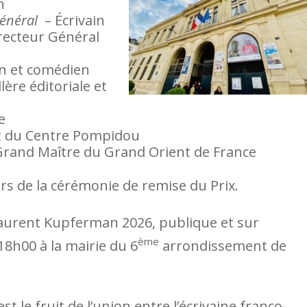
n
Général
– Écrivain
recteur Général
in et comédien
lère éditoriale et
e
t du Centre Pompidou
Grand Maître du Grand Orient de France
ors de la cérémonie de remise du Prix.
Laurent Kupferman 2026, publique et sur
ème
 18h00 à la mairie du 6
arrondissement de
le fruit de l’union entre l’écrivaine franco-