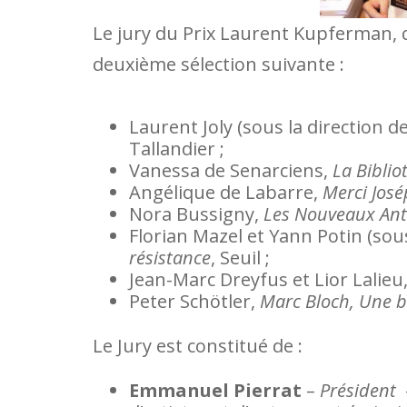
Le jury du Prix Laurent Kupferman, qu
deuxième sélection suivante :
Laurent Joly (sous la direction de
Tallandier ;
Vanessa de Senarciens,
La Bibli
Angélique de Labarre,
Merci Jos
Nora Bussigny,
Les Nouveaux Ant
Florian Mazel et Yann Potin (sous
résistance
, Seuil ;
Jean-Marc Dreyfus et Lior Lalieu
Peter Schötler,
Marc Bloch, Une bi
Le Jury est constitué de :
Emmanuel Pierrat
–
Président