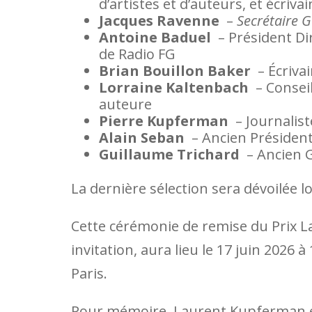
d’artistes et d’auteurs, et écrivai
Jacques Ravenne
–
Secrétaire 
Antoine Baduel
– Président Di
de Radio FG
Brian Bouillon Baker
– Écriva
Lorraine Kaltenbach
– Conseil
auteure
Pierre Kupferman
– Journalist
Alain Seban
– Ancien Présiden
Guillaume Trichard
– Ancien 
La dernière sélection sera dévoilée l
Cette cérémonie de remise du Prix 
invitation, aura lieu le 17 juin 2026 à
Paris.
Pour mémoire, Laurent Kupferman est 