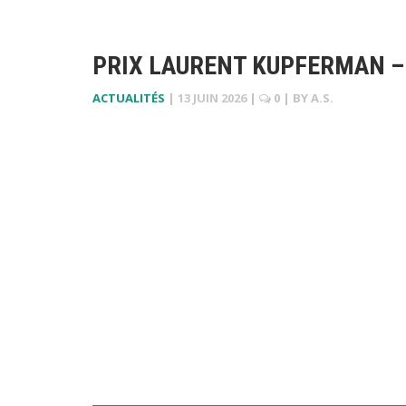
PRIX LAURENT KUPFERMAN – 
ACTUALITÉS
|
13 JUIN 2026
|
0
| BY
A.S.