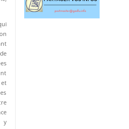
qui
ion
ant
 de
ées
ant
 et
ses
tre
nce
i y