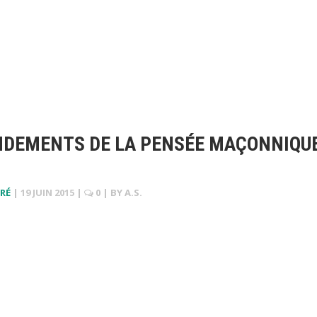
ONDEMENTS DE LA PENSÉE MAÇONNIQU
RÉ
|
19 JUIN 2015
|
0
| BY
A.S.