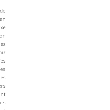
 de
 en
oxe
ion
les
niz
Ces
ces
ses
ers
ont
ats