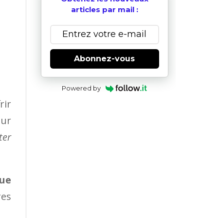
articles par mail :
Abonnez-vous
Powered by
rir
sur
ter
ue
res