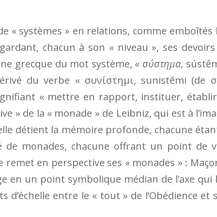
de « systèmes » en relations, comme emboîtés 
 gardant, chacun à son « niveau », ses devoirs
cine grecque du mot système, «
σύστημα
, sústê
érivé du verbe « συνίστημι, sunistēmi (de 
ignifiant « mettre en rapport, instituer, établir
ve » de la « monade » de Leibniz, qui est à l’im
t elle détient la mémoire profonde, chacune étan
 de monades, chacune offrant un point de 
ie remet en perspective ses « monades » : Maço
ge en un point symbolique médian de l’axe qui 
s d’échelle entre le « tout » de l’Obédience et 