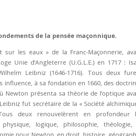
fondements de la pensée maçonnique.
nt sur les eaux » de la Franc-Maçonnerie, av
ge Unie d’Angleterre (U.G.L.E.) en 1717 : Is
Wilhelm Leibniz (1646-1716). Tous deux fur
 influence, à sa fondation en 1660, des doctri
où Newton présenta sa théorie de l’optique av
Leibniz fut secrétaire de la « Société alchimiqu
Tous deux renouvelèrent en profondeur l
hysique, logique, philosophie, théologie,
ie pour Newton, en droit, histoire, géograph