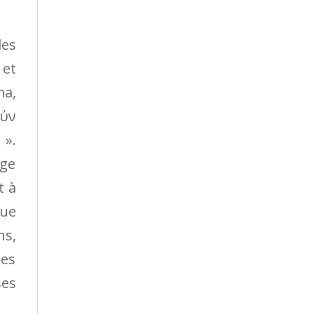
les
 et
ma,
σύν
 ».
age
t à
vue
ns,
les
ses