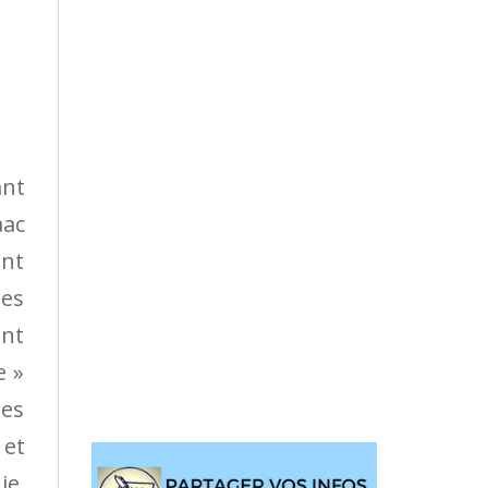
ant
aac
ent
nes
ant
e »
es
 et
ie,