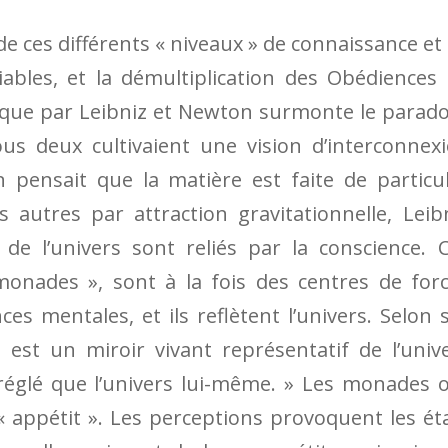
 de ces différents « niveaux » de connaissance et
liables, et la démultiplication des Obédiences
ique par Leibniz et Newton surmonte le parad
us deux cultivaient une vision d’interconnex
 pensait que la matière est faite de particu
s autres par attraction gravitationnelle, Leib
de l’univers sont reliés par la conscience. 
 monades », sont à la fois des centres de for
es mentales, et ils reflètent l’univers. Selon 
st un miroir vivant représentatif de l’univ
 réglé que l’univers lui-même. » Les monades 
l’« appétit ». Les perceptions provoquent les ét