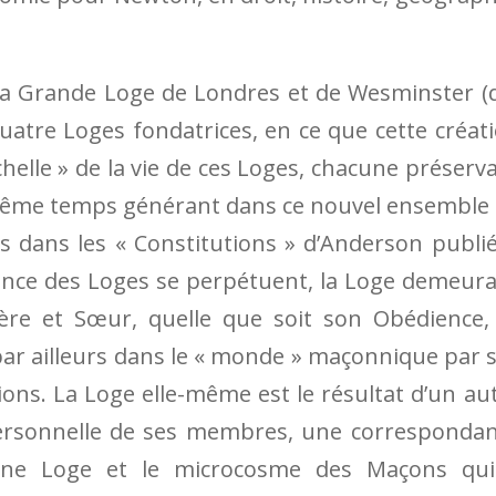
e la Grande Loge de Londres et de Wesminster (
 quatre Loges fondatrices, en ce que cette créat
elle » de la vie de ces Loges, chacune préserv
n même temps générant dans ce nouvel ensemble
s dans les « Constitutions » d’Anderson publi
tence des Loges se perpétuent, la Loge demeur
rère et Sœur, quelle que soit son Obédience,
ar ailleurs dans le « monde » maçonnique par 
ions. La Loge elle-même est le résultat d’un au
personnelle de ses membres, une corresponda
’une Loge et le microcosme des Maçons qu