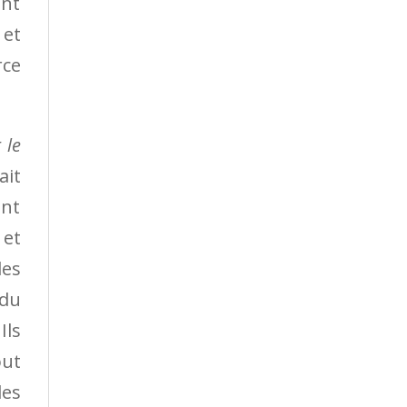
ent
 et
rce
 le
ait
ent
 et
les
 du
Ils
out
les