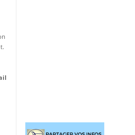
on
t.
ail