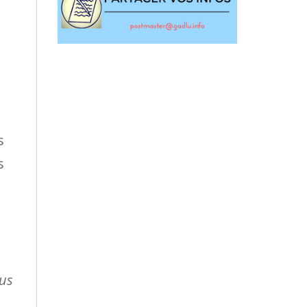
s
s
ous