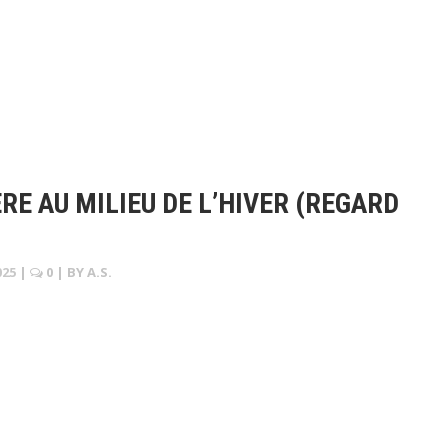
RE AU MILIEU DE L’HIVER (REGARD
025
|
0
| BY
A.S.