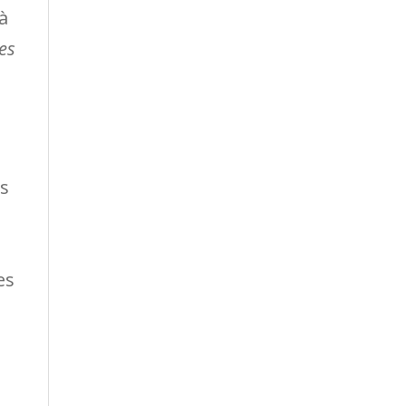
à
des
es
es