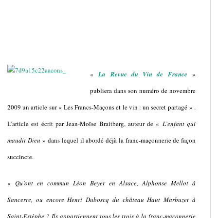
«
La Revue du Vin de France
»
publiera dans son numéro de novembre
2009 un article sur « Les Francs-Maçons et le vin : un secret partagé » .
L’article est écrit par Jean-Moïse Braitberg, auteur de «
L’enfant qui
maudit Dieu
» dans lequel il abordé déjà la franc-maçonnerie de façon
succincte.
«
Qu’ont en commun Léon Beyer en Alsace, Alphonse Mellot à
Sancerre, ou encore Henri Duboscq du château Haut Marbuzet à
Saint-Estèphe ? Ils appartiennent tous les trois à la franc-maçonnerie