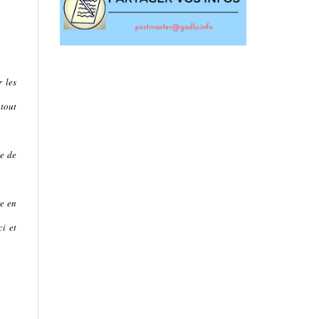
 les
 tout
te de
re en
ci et