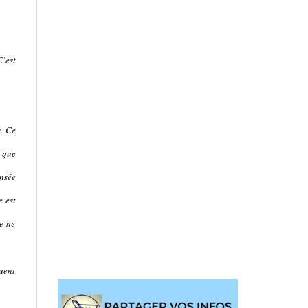
C’est
s. Ce
s que
ensée
e est
e ne
ouent