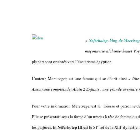
«
Neferhotep, blog de Meretseg
maçonnerie alchimie kemet Voy
plupart sont orientés vers l’ésotérisme égyptien
L’auteur, Meretseger, est une femme qui se décrit ainsi
« Une 
Amour,une complétude: Alain 2 Enfants : une grande aventure ri
Pour votre information Meretseger est la Déesse et patronne de 
Elle se présentait sous la forme d’un uraeus à tête de femme ou de
Néferhotep
III
e
e
les parjures. Et
est le 51
roi de la
XIII
dynastie. K