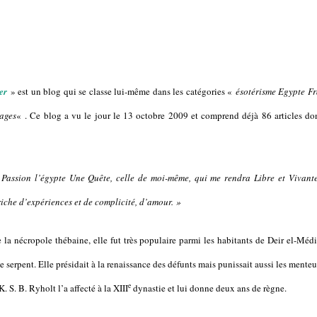
er
» est un blog qui se classe lui-même dans les catégories «
ésotérisme Egypte Fr
ages
« . Ce blog a vu le jour le 13 octobre 2009 et comprend déjà 86 articles do
Passion l’égypte Une Quête, celle de moi-même, qui me rendra Libre et Vivant
che d’expériences et de complicité, d’amour. »
la nécropole thébaine, elle fut très populaire parmi les habitants de Deir el-Méd
 serpent. Elle présidait à la renaissance des défunts mais punissait aussi les menteu
e
. S. B. Ryholt l’a affecté à la
XIII
dynastie et lui donne deux ans de règne.