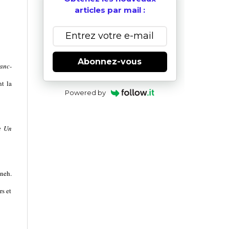
articles par mail :
Abonnez-vous
anc-
nt la
Powered by
e Un
ineh.
rs et