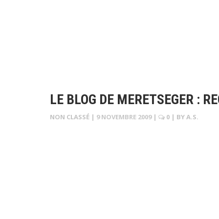
LE BLOG DE MERETSEGER : R
NON CLASSÉ
|
9 NOVEMBRE 2009
|
0
| BY
A.S.