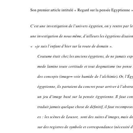
Son premier article intitulé « Regard sur la pensée Egyptienne » 
C’est une investigation de l’univers égyptien, on y rentre par le
une investigation de nous même, d’ailleurs les égyptiens disaien
« »je suis l’enfant d’hier sur la route de demain ».
Coutume était chez les anciens égyptiens, de ne jamais exp
mode lamine toute certitude et tout dogmatisme (ne pense r
des concepts (image= voie humide de l’alchimie). Or, l’Ég
égyptienne, ils partaient du concret pour arriver à l’abst
un jeu d’image basé sur la pensée égyptienne. Il faut co
traduit jamais quelque chose de définitif, il faut recomposer
ex : les scènes de Louxor, sont des suites d’images, mais d
sur des registres de symbole et correspondance (nécessité 