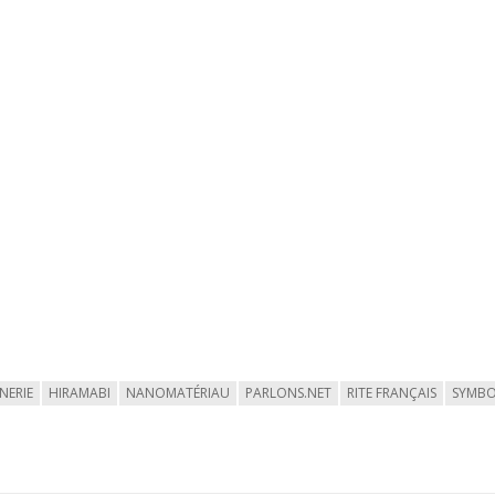
NERIE
HIRAMABI
NANOMATÉRIAU
PARLONS.NET
RITE FRANÇAIS
SYMBO