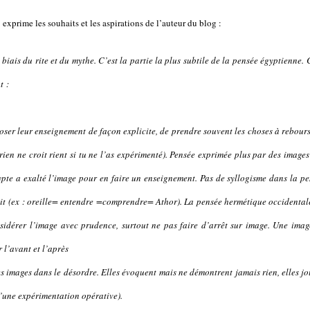
exprime les souhaits et les aspirations de l’auteur du blog :
 biais du rite et du mythe. C’est la partie la plus subtile de la pensée égyptienne. 
t :
oser leur enseignement de façon explicite, de prendre souvent les choses à rebour
ien ne croit rient si tu ne l’as expérimenté). Pensée exprimée plus par des image
ypte a exalté l’image pour en faire un enseignement. Pas de syllogisme dans la p
rait (ex : oreille= entendre =comprendre= Athor). La pensée hermétique occidental
nsidérer l’image avec prudence, surtout ne pas faire d’arrêt sur image. Une imag
 l’avant et l’après
es images dans le désordre. Elles évoquent mais ne démontrent jamais rien, elles j
d’une expérimentation opérative).